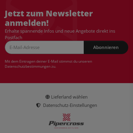
Jetzt zum Newsletter
anmelden!
Erhalte spannende Infos und neue Angebote direkt ins
Postfach
Abonnieren
Newsletter Abonnieren
Mit dem Eintragen deiner E-Mail stimmst du unseren
Datenschutzbestimmungen
zu.
Lieferland wählen
Datenschutz-Einstellungen