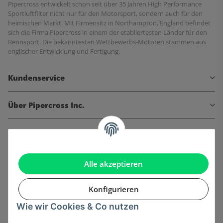
Pipercross entwickelt schon seit über 35 Jahren High Performance
Sportluftfilter nicht nur für den Motorsport, sondern auch für den
heimischen Markt. Mit Firmensitz in Northampton, England befindet
sich die Firma Pipercross in einem der etabliertesten Länder für den
Rennsport. Die bekanntesten Wettbewerbs-Motoren stammen aus
englischer Entwicklung und Fertigung.
Kundenservice
Über Pipercross Inc.
Informationen
Gesetzliche Informationen
Alle akzeptieren
Konfigurieren
Wie wir Cookies & Co nutzen
Onlinehandel basiert auf Vertrauen: