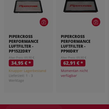
PIPERCROSS
PIPERCROSS
PERFORMANCE
PERFORMANCE
LUFTFILTER -
LUFTFILTER -
PP1522DRY
PP90DRY
Alter Preis: 69,90 €
Alter Preis: 69,90 €
34,95 €
*
62,91 €
*
Knapper Lagerbestand
Momentan nicht
Lieferzeit:
1 - 3
verfügbar
Werktage