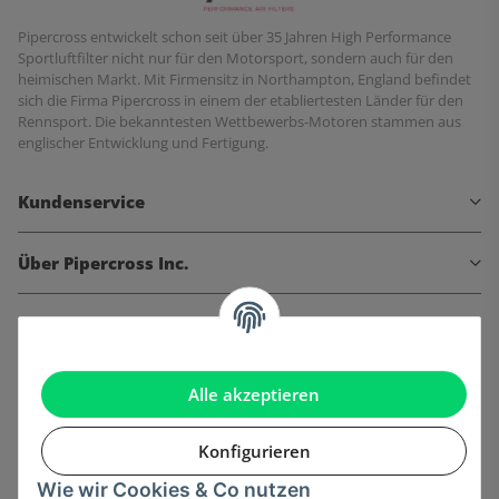
Pipercross entwickelt schon seit über 35 Jahren High Performance
Sportluftfilter nicht nur für den Motorsport, sondern auch für den
heimischen Markt. Mit Firmensitz in Northampton, England befindet
sich die Firma Pipercross in einem der etabliertesten Länder für den
Rennsport. Die bekanntesten Wettbewerbs-Motoren stammen aus
englischer Entwicklung und Fertigung.
Kundenservice
Über Pipercross Inc.
Informationen
Gesetzliche Informationen
Alle akzeptieren
Konfigurieren
Wie wir Cookies & Co nutzen