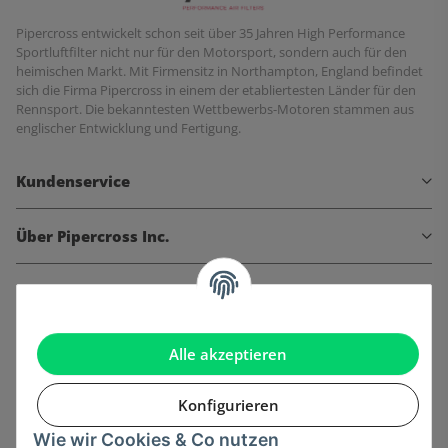
Pipercross entwickelt schon seit über 35 Jahren High Performance
Sportluftfilter nicht nur für den Motorsport, sondern auch für den
heimischen Markt. Mit Firmensitz in Northampton, England befindet
sich die Firma Pipercross in einem der etabliertesten Länder für den
Rennsport. Die bekanntesten Wettbewerbs-Motoren stammen aus
englischer Entwicklung und Fertigung.
Kundenservice
Über Pipercross Inc.
Informationen
Gesetzliche Informationen
Alle akzeptieren
Konfigurieren
Wie wir Cookies & Co nutzen