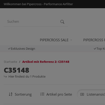
Willkommen bei Pipercross - Performance Airfilter
PIPERCROSS SALE
PIPERCROSS
Exklusives Design
Top K
Startseite
Artikel mit Referenz 2: C35148
C35148
Hier findest du 1 Produkte
Sortierung
Artikel pro Seite
Listenansic