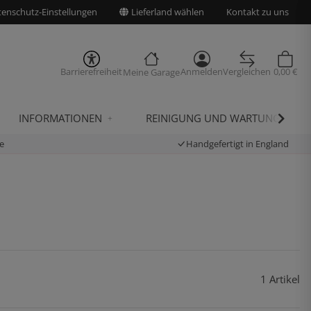
enschutz-Einstellungen
Lieferland wählen
Kontakt zu uns
Barrierefreiheit
Anmelden
Vergleichen
0,00 €
Meine Garage
INFORMATIONEN
REINIGUNG UND WARTUNG
e
Handgefertigt in England
1 Artikel