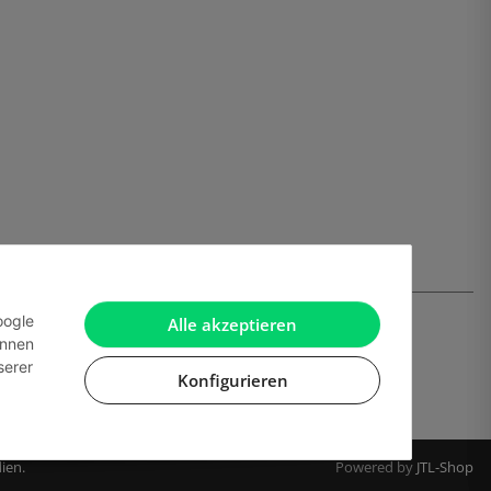
oogle
Alle akzeptieren
önnen
serer
Konfigurieren
ien.
Powered by
JTL-Shop