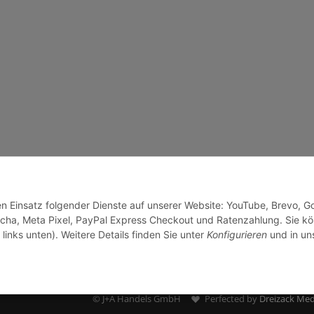
den Einsatz folgender Dienste auf unserer Website: YouTube, Brevo, G
cha, Meta Pixel, PayPal Express Checkout und Ratenzahlung. Sie k
links unten). Weitere Details finden Sie unter
Konfigurieren
und in un
© J+A Handels GmbH
Perfected by
Dreizack Med