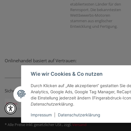
etabliertesten Länder für den
Rennsport. Die bekanntesten
Wettbewerbs-Motoren
stammen aus englischer
Entwicklung und Fertigung.
Onlinehandel basiert auf Vertrauen:
Wie wir Cookies & Co nutzen
Durch Klicken auf „Alle akzeptieren“ gestatten Sie 
Sicher bezahlen via:
Analytics, Google Ads, Google Tag Manager, ReCapt
die Einstellung jederzeit ändern (Fingerabdruck-Icon 
Datenschutzerklärung
.
Impressum
|
Datenschutzerklärung
* Alle Preise inkl. gesetzlicher USt., zzgl.
Versand