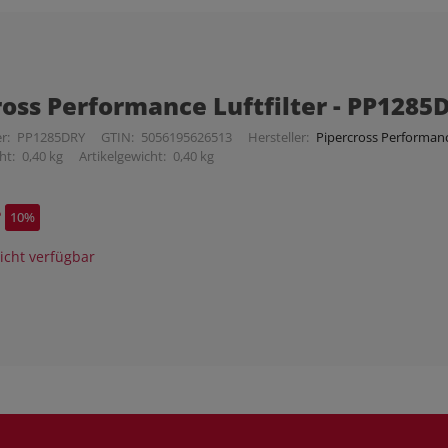
ross Performance Luftfilter - PP1285
r:
PP1285DRY
GTIN:
5056195626513
Hersteller:
Pipercross Performance
ht:
0,40 kg
Artikelgewicht:
0,40 kg
*
10%
cht verfügbar