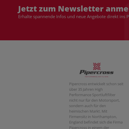
Jetzt zum Newsletter anme
Erhalte spannende Infos und neue Angebote direkt ins 
Pipercross entwickelt schon seit
über 35 Jahren High
Performance Sportluftfilter
nicht nur für den Motorsport,
sondern auch für den
heimischen Markt. Mit
Firmensitz in Northampton,
England befindet sich die Firma
Pipercross in einem der