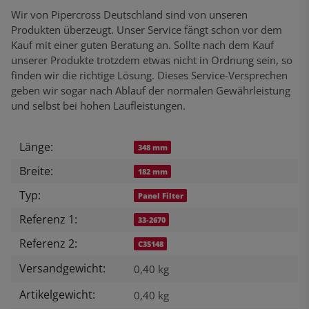
Wir von Pipercross Deutschland sind von unseren
Produkten überzeugt. Unser Service fängt schon vor dem
Kauf mit einer guten Beratung an. Sollte nach dem Kauf
unserer Produkte trotzdem etwas nicht in Ordnung sein, so
finden wir die richtige Lösung. Dieses Service-Versprechen
geben wir sogar nach Ablauf der normalen Gewährleistung
und selbst bei hohen Laufleistungen.
Länge:
Produkteigenschaft
Wert
348 mm
Breite:
182 mm
Typ:
Panel Filter
Referenz 1:
33-2670
Referenz 2:
C35148
Versandgewicht:
0,40 kg
Artikelgewicht:
0,40
kg