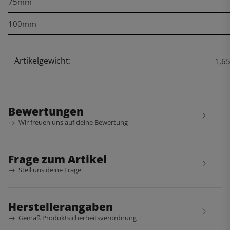
75mm
100mm
Artikelgewicht:
Produkteigenschaft
Wert
1,6
Bewertungen
Wir freuen uns auf deine Bewertung
Frage zum Artikel
Stell uns deine Frage
Herstellerangaben
Gemäß Produktsicherheitsverordnung