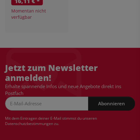
16,11 €
*
Momentan nicht
verfügbar
Jetzt zum Newsletter
anmelden!
Erhalte spannende Infos und neue Angebote direkt ins
Postfach
Abonnieren
Newsletter Abonnieren
Mit dem Eintragen deiner E-Mail stimmst du unseren
Datenschutzbestimmungen
zu.