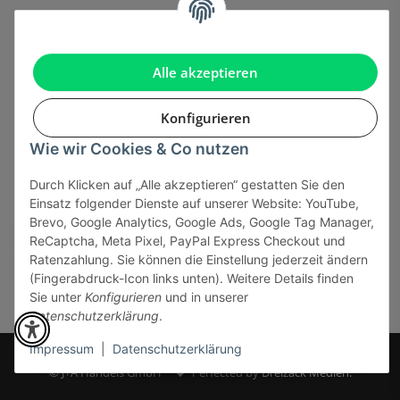
Gesetzliche Informationen
Alle akzeptieren
Konfigurieren
Onlinehandel basiert auf Vertrauen:
Wie wir Cookies & Co nutzen
Durch Klicken auf „Alle akzeptieren“ gestatten Sie den
Sicher bezahlen via:
Einsatz folgender Dienste auf unserer Website: YouTube,
Brevo, Google Analytics, Google Ads, Google Tag Manager,
ReCaptcha, Meta Pixel, PayPal Express Checkout und
Ratenzahlung. Sie können die Einstellung jederzeit ändern
(Fingerabdruck-Icon links unten). Weitere Details finden
Sie unter
Konfigurieren
und in unserer
Datenschutzerklärung
.
Impressum
|
Datenschutzerklärung
* Alle Preise inkl. gesetzlicher USt., zzgl.
Versand
© J+A Handels GmbH
Perfected by
Dreizack Medien.