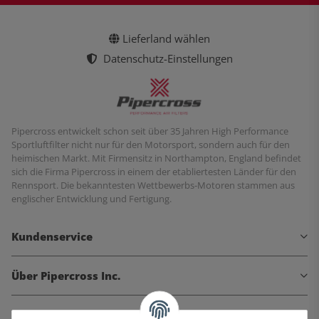
Lieferland wählen
Datenschutz-Einstellungen
Pipercross entwickelt schon seit über 35 Jahren High Performance
Sportluftfilter nicht nur für den Motorsport, sondern auch für den
heimischen Markt. Mit Firmensitz in Northampton, England befindet
sich die Firma Pipercross in einem der etabliertesten Länder für den
Rennsport. Die bekanntesten Wettbewerbs-Motoren stammen aus
englischer Entwicklung und Fertigung.
Kundenservice
Über Pipercross Inc.
Informationen