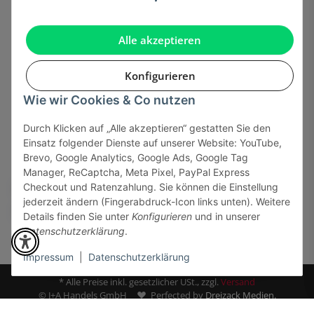
Gesetzliche Informationen
Alle akzeptieren
Konfigurieren
Wie wir Cookies & Co nutzen
Onlinehandel basiert auf Vertrauen:
Durch Klicken auf „Alle akzeptieren“ gestatten Sie den
Einsatz folgender Dienste auf unserer Website: YouTube,
Sicher bezahlen via:
Brevo, Google Analytics, Google Ads, Google Tag
Manager, ReCaptcha, Meta Pixel, PayPal Express
Checkout und Ratenzahlung. Sie können die Einstellung
jederzeit ändern (Fingerabdruck-Icon links unten). Weitere
Details finden Sie unter
Konfigurieren
und in unserer
Datenschutzerklärung
.
Impressum
|
Datenschutzerklärung
* Alle Preise inkl. gesetzlicher USt., zzgl.
Versand
© J+A Handels GmbH
Perfected by
Dreizack Medien.