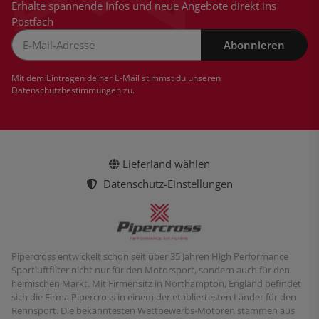
Erhalte spannende Infos und neue Angebote direkt ins
Postfach
Abonnieren
Newsletter Abonnieren
Mit dem Eintragen deiner E-Mail stimmst du unseren
Datenschutzbestimmungen
zu.
Lieferland wählen
Datenschutz-Einstellungen
Pipercross entwickelt schon seit über 35 Jahren High Performance
Sportluftfilter nicht nur für den Motorsport, sondern auch für den
heimischen Markt. Mit Firmensitz in Northampton, England befindet
sich die Firma Pipercross in einem der etabliertesten Länder für den
Rennsport. Die bekanntesten Wettbewerbs-Motoren stammen aus