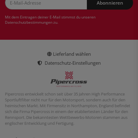
Abonnieren
Newsletter Abonnieren
Mit dem Eintragen deiner E-Mail stimmst du unseren
Datenschutzbestimmungen
zu.
Lieferland wählen
Datenschutz-Einstellungen
Pipercross entwickelt schon seit über 35 Jahren High Performance
Sportluftfilter nicht nur für den Motorsport, sondern auch für den
heimischen Markt. Mit Firmensitz in Northampton, England befindet
sich die Firma Pipercross in einem der etabliertesten Länder für den
Rennsport. Die bekanntesten Wettbewerbs-Motoren stammen aus
englischer Entwicklung und Fertigung.