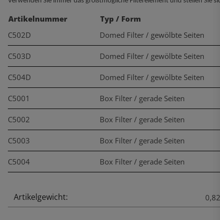
Verwenden Sie immer das größtmögliche Filterelement und stellen Sie s
Artikelnummer
Typ / Form
C502D
Domed Filter / gewölbte Seiten
C503D
Domed Filter / gewölbte Seiten
C504D
Domed Filter / gewölbte Seiten
C5001
Box Filter / gerade Seiten
C5002
Box Filter / gerade Seiten
C5003
Box Filter / gerade Seiten
C5004
Box Filter / gerade Seiten
Artikelgewicht:
Produkteigenschaft
Wert
0,8