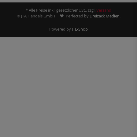
* Alle Preise inkl. gesetzlicher USt., zzgl.
Versand
© J+A Handels GmbH
Perfected by
Dreizack Medien.
Powered by
JTL-Shop