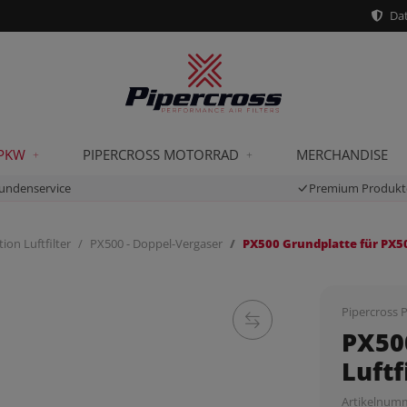
Dat
 PKW
PIPERCROSS MOTORRAD
MERCHANDISE
undenservice
Premium Produkt
ion Luftfilter
PX500 - Doppel-Vergaser
PX500 Grundplatte für PX500
Pipercross P
PX50
Luftf
Artikelnum