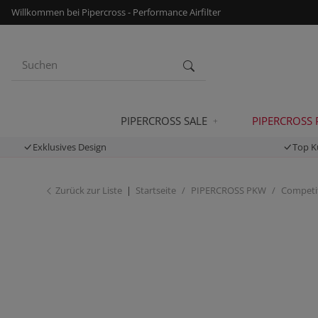
Willkommen bei Pipercross - Performance Airfilter
PIPERCROSS SALE
PIPERCROSS
Exklusives Design
Top K
Zurück zur Liste
Startseite
PIPERCROSS PKW
Competit