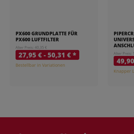
PX600 GRUNDPLATTE FÜR
PIPERCR
PX600 LUFTFILTER
UNIVER
ANSCHL
Alter Preis: 40,35 €
27,95 € -
50,31 €
*
Alter Preis:
49,9
Bestellbar in Variationen
Knapper 