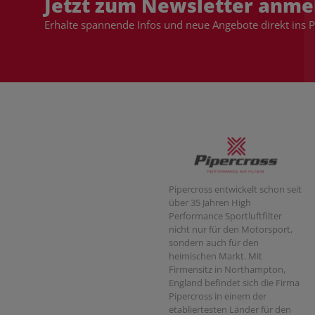
Jetzt zum Newsletter anme
Erhalte spannende Infos und neue Angebote direkt ins 
Pipercross entwickelt schon seit
über 35 Jahren High
Performance Sportluftfilter
nicht nur für den Motorsport,
sondern auch für den
heimischen Markt. Mit
Firmensitz in Northampton,
England befindet sich die Firma
Pipercross in einem der
etabliertesten Länder für den