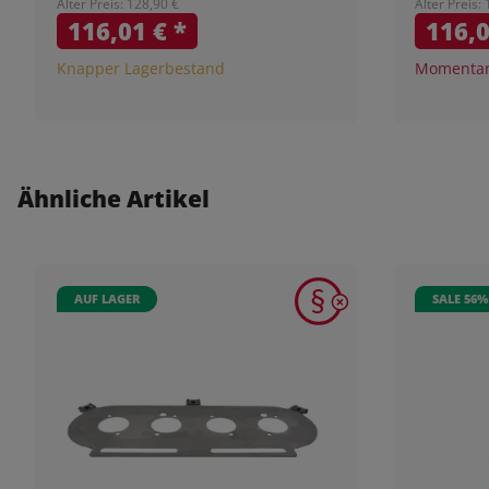
Alter Preis: 128,90 €
Alter Preis:
116,01 €
*
116,
Knapper Lagerbestand
Momentan 
Ähnliche Artikel
AUF LAGER
SALE 56%