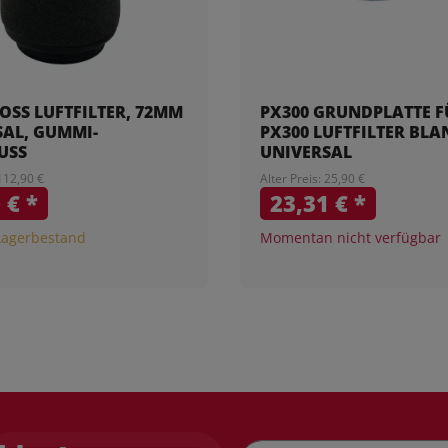
OSS LUFTFILTER, 72MM
PX300 GRUNDPLATTE F
SAL, GUMMI-
PX300 LUFTFILTER BLAN
USS
UNIVERSAL
 112,90 €
Alter Preis: 25,90 €
0 €
*
23,31 €
*
Lagerbestand
Momentan nicht verfügbar