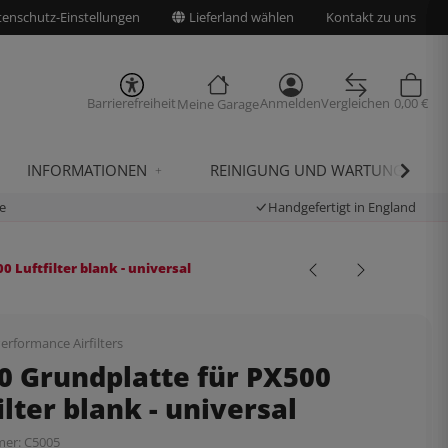
enschutz-Einstellungen
Lieferland wählen
Kontakt zu uns
Barrierefreiheit
Anmelden
Vergleichen
0,00 €
Meine Garage
INFORMATIONEN
REINIGUNG UND WARTUNG
e
Handgefertigt in England
 Luftfilter blank - universal
erformance Airfilters
0 Grundplatte für PX500
ilter blank - universal
mer:
C5005