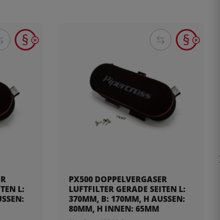
ER
PX500 DOPPELVERGASER
TEN L:
LUFTFILTER GERADE SEITEN L:
SEN: 5
370MM, B: 170MM, H AUSSEN: 8
0MM, H INNEN: 65MM