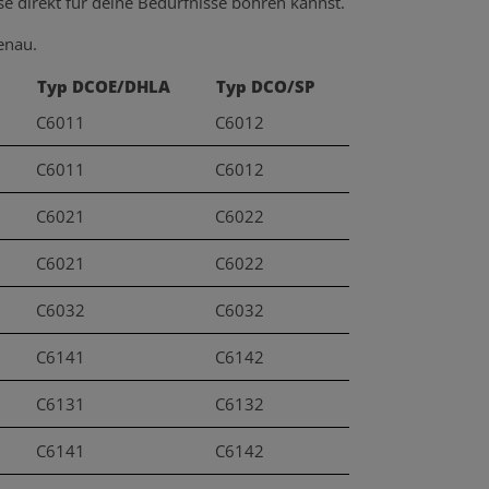
ese direkt für deine Bedürfnisse bohren kannst.
enau.
Typ DCOE/DHLA
Typ DCO/SP
C6011
C6012
C6011
C6012
C6021
C6022
C6021
C6022
C6032
C6032
C6141
C6142
C6131
C6132
C6141
C6142