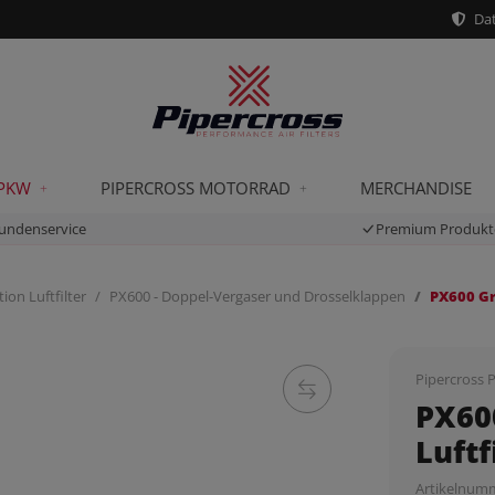
Dat
 PKW
PIPERCROSS MOTORRAD
MERCHANDISE
undenservice
Premium Produkt
ion Luftfilter
PX600 - Doppel-Vergaser und Drosselklappen
PX600 Gr
Pipercross P
PX60
Luftf
Artikelnum