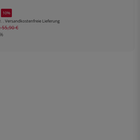
10%
. ,
Versandkostenfreie Lieferung
s: 55,90 €
%