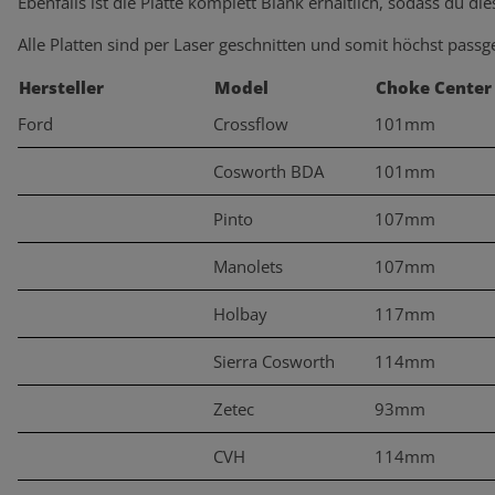
Ebenfalls ist die Platte komplett Blank erhältlich, sodass du di
Alle Platten sind per Laser geschnitten und somit höchst passg
Hersteller
Model
Choke Center
Ford
Crossflow
101mm
Cosworth BDA
101mm
Pinto
107mm
Manolets
107mm
Holbay
117mm
Sierra Cosworth
114mm
Zetec
93mm
CVH
114mm