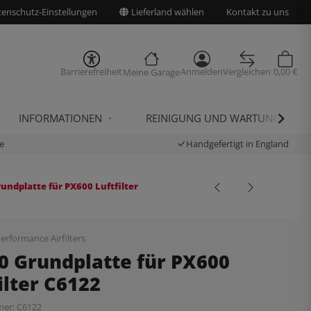
enschutz-Einstellungen
Lieferland wählen
Kontakt zu uns
Barrierefreiheit
Anmelden
Vergleichen
0,00 €
Meine Garage
INFORMATIONEN
REINIGUNG UND WARTUNG
e
Handgefertigt in England
undplatte für PX600 Luftfilter
erformance Airfilters
0 Grundplatte für PX600
ilter C6122
mer:
C6122