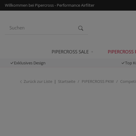
Willkommen bei Pipercross - Performance Airfilter
PIPERCROSS SALE
PIPERCROSS
Exklusives Design
Top K
Zurück zur Liste
Startseite
PIPERCROSS PKW
Competit