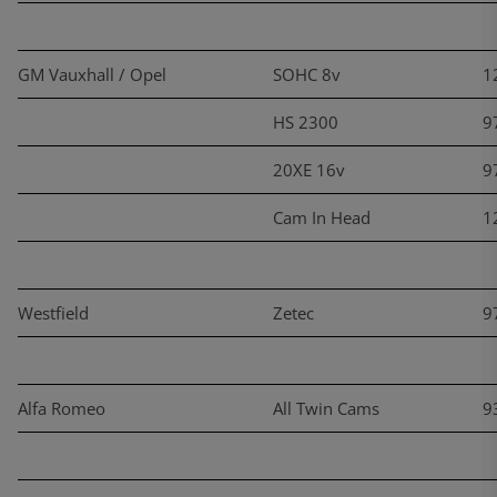
GM Vauxhall / Opel
SOHC 8v
1
HS 2300
9
20XE 16v
9
Cam In Head
1
Westfield
Zetec
9
Alfa Romeo
All Twin Cams
9