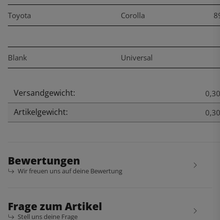
Toyota
Corolla
8
Blank
Universal
Versandgewicht:
Produkteigenschaft
Wert
0,30
Artikelgewicht:
0,3
Bewertungen
Wir freuen uns auf deine Bewertung
Frage zum Artikel
Stell uns deine Frage