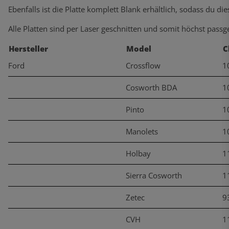
Ebenfalls ist die Platte komplett Blank erhältlich, sodass du di
Alle Platten sind per Laser geschnitten und somit höchst passg
Hersteller
Model
C
Ford
Crossflow
1
Cosworth BDA
1
Pinto
1
Manolets
1
Holbay
1
Sierra Cosworth
1
Zetec
9
CVH
1