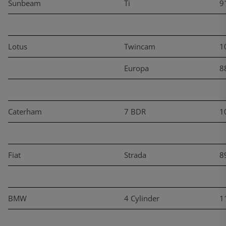
Sunbeam
Ti
9
Lotus
Twincam
1
Europa
8
Caterham
7 BDR
1
Fiat
Strada
8
BMW
4 Cylinder
1