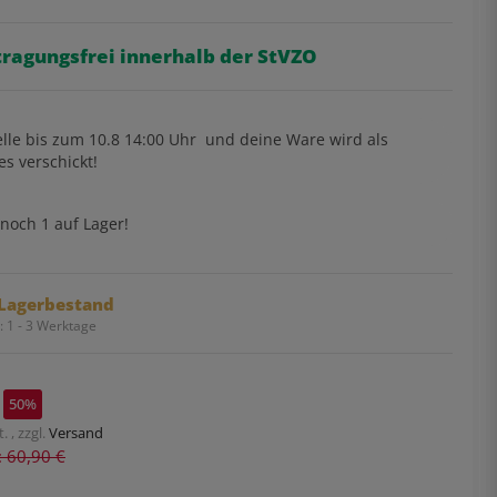
tragungsfrei innerhalb der StVZO
lle bis
zum 10.8 14:00 Uhr
und deine Ware wird als
es verschickt!
noch 1 auf Lager!
Lagerbestand
t:
1 - 3 Werktage
50%
. , zzgl.
Versand
s: 60,90 €