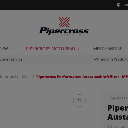
Dat
 PKW
PIPERCROSS MOTORRAD
MERCHANDISE
undenservice
Premium Produkt
otorrad Luftfilter
Pipercross Performance Austauschluftfilter - M
Pipercross P
Pipe
Austa
Artikelnum