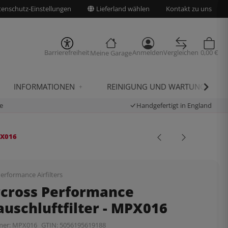
enschutz-Einstellungen
Lieferland wählen
Kontakt zu uns
Barrierefreiheit
Anmelden
Vergleichen
0,00 €
Meine Garage
INFORMATIONEN
REINIGUNG UND WARTUNG
e
Handgefertigt in England
PX016
erformance Airfilters
rcross Performance
uschluftfilter - MPX016
mer:
MPX016
GTIN:
5056195619188