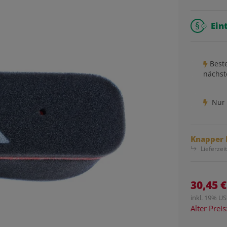
Ein
Beste
nächst
Nur 
Knapper 
Lieferzei
30,45 €
inkl. 19% USt
Alter Prei