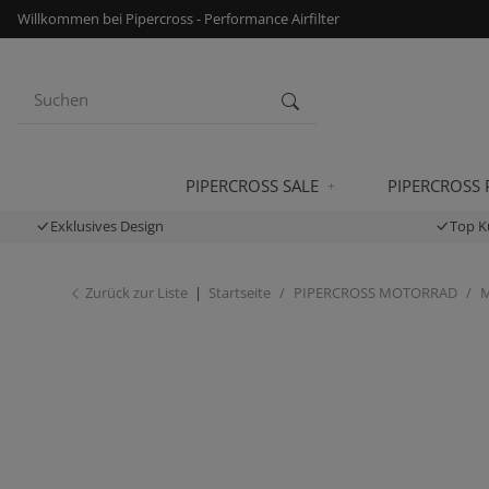
Willkommen bei Pipercross - Performance Airfilter
PIPERCROSS SALE
PIPERCROSS
Exklusives Design
Top K
Zurück zur Liste
Startseite
PIPERCROSS MOTORRAD
M