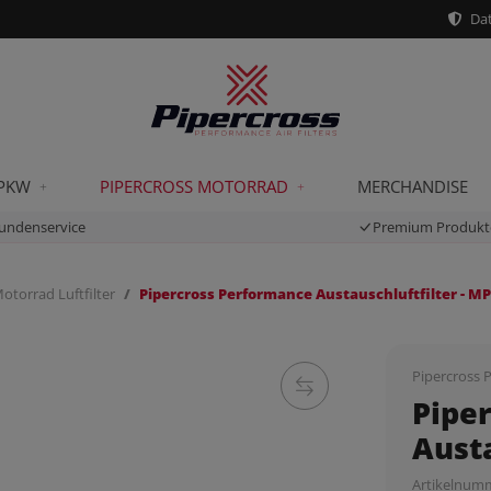
Dat
 PKW
PIPERCROSS MOTORRAD
MERCHANDISE
undenservice
Premium Produkt
otorrad Luftfilter
Pipercross Performance Austauschluftfilter - M
Pipercross P
Pipe
Austa
Artikelnum