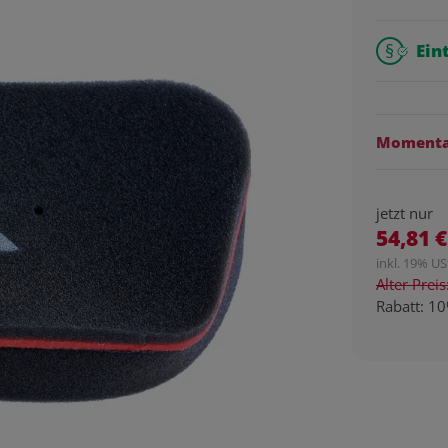
Ein
Momentan
jetzt nur
54,81 €
inkl. 19% USt
Alter Prei
Rabatt:
10