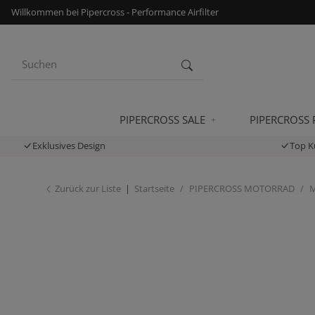
Willkommen bei Pipercross - Performance Airfilter
PIPERCROSS SALE
PIPERCROSS
Exklusives Design
Top K
Zurück zur Liste
Startseite
PIPERCROSS MOTORRAD
M