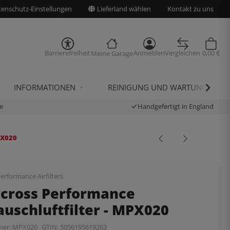
enschutz-Einstellungen
Lieferland wählen
Kontakt zu uns
Barrierefreiheit
Anmelden
Vergleichen
0,00 €
Meine Garage
INFORMATIONEN
REINIGUNG UND WARTUNG
e
Handgefertigt in England
PX020
erformance Airfilters
rcross Performance
uschluftfilter - MPX020
mer:
MPX020
GTIN:
5056195619263