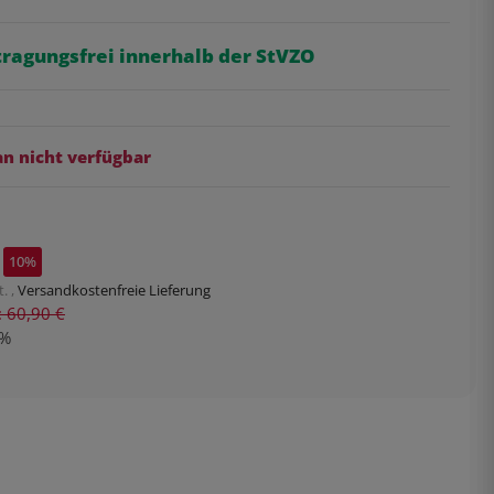
tragungsfrei innerhalb der StVZO
 nicht verfügbar
10%
. ,
Versandkostenfreie Lieferung
s: 60,90 €
%