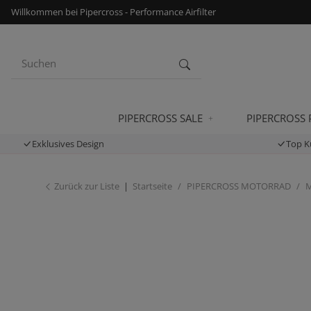
Willkommen bei Pipercross - Performance Airfilter
PIPERCROSS SALE
PIPERCROSS
Exklusives Design
Top K
Zurück zur Liste
Startseite
PIPERCROSS MOTORRAD
M