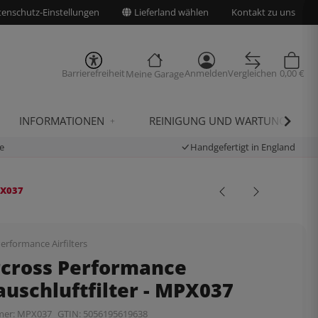
enschutz-Einstellungen
Lieferland wählen
Kontakt zu uns
Barrierefreiheit
Anmelden
Vergleichen
0,00 €
Meine Garage
INFORMATIONEN
REINIGUNG UND WARTUNG
e
Handgefertigt in England
PX037
erformance Airfilters
rcross Performance
uschluftfilter - MPX037
mer:
MPX037
GTIN:
5056195619638