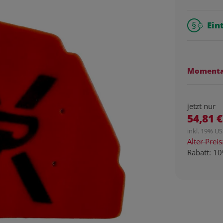
Ein
Momentan
jetzt nur
54,81 €
inkl. 19% USt
Alter Prei
Rabatt:
10