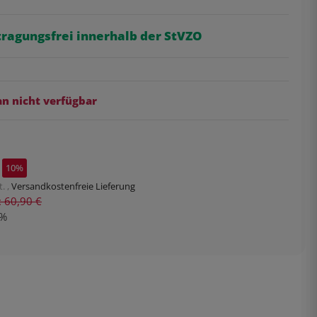
tragungsfrei innerhalb der StVZO
 nicht verfügbar
10%
. ,
Versandkostenfreie Lieferung
s: 60,90 €
%