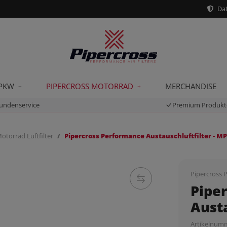
Dat
 PKW
PIPERCROSS MOTORRAD
MERCHANDISE
undenservice
Premium Produkt
otorrad Luftfilter
Pipercross Performance Austauschluftfilter - M
Pipercross P
Pipe
Austa
Artikelnum