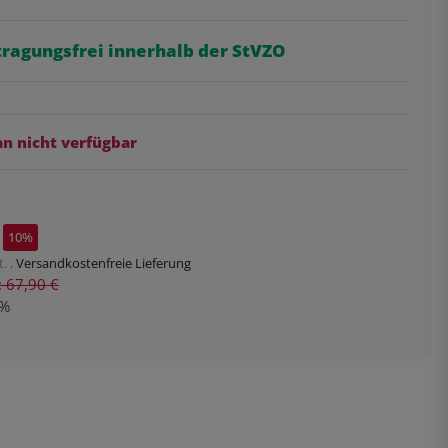
tragungsfrei innerhalb der StVZO
 nicht verfügbar
10%
. ,
Versandkostenfreie Lieferung
s: 67,90 €
%