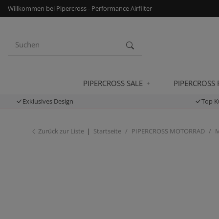
Willkommen bei Pipercross - Performance Airfilter
PIPERCROSS SALE
PIPERCROSS
Exklusives Design
Top K
Zurück zur Liste
Startseite
PIPERCROSS MOTORRAD
M