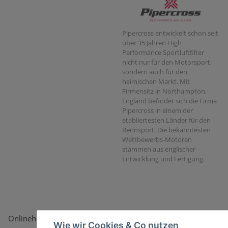
Pipercross entwickelt schon seit
über 35 Jahren High
Performance Sportluftfilter
nicht nur für den Motorsport,
sondern auch für den
heimischen Markt. Mit
Firmensitz in Northampton,
England befindet sich die Firma
Pipercross in einem der
etabliertesten Länder für den
Rennsport. Die bekanntesten
Wettbewerbs-Motoren
stammen aus englischer
Entwicklung und Fertigung.
Onlinehandel basiert auf Vertrauen:
Wie wir Cookies & Co nutzen