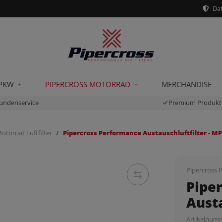
Dat
 PKW
PIPERCROSS MOTORRAD
MERCHANDISE
undenservice
Premium Produkt
otorrad Luftfilter
Pipercross Performance Austauschluftfilter - M
Pipercross P
Pipe
Austa
Artikelnum