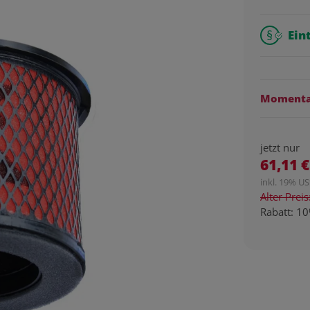
Ein
Momentan
jetzt nur
61,11 €
inkl. 19% USt
Alter Prei
Rabatt:
10