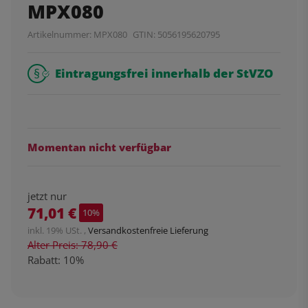
MPX080
Artikelnummer:
MPX080
GTIN:
5056195620795
Eintragungsfrei innerhalb der StVZO
Momentan nicht verfügbar
jetzt nur
71,01 €
10%
inkl. 19% USt. ,
Versandkostenfreie Lieferung
Alter Preis: 78,90 €
Rabatt:
10%