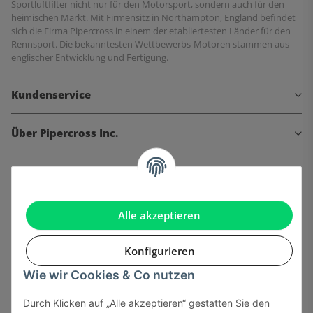
Sportluftfilter nicht nur für den Motorsport, sondern auch für den
heimischen Markt. Mit Firmensitz in Northampton, England befindet
sich die Firma Pipercross in einem der etabliertesten Länder für den
Rennsport. Die bekanntesten Wettbewerbs-Motoren stammen aus
englischer Entwicklung und Fertigung.
Kundenservice
Über Pipercross Inc.
Informationen
Gesetzliche Informationen
Alle akzeptieren
Konfigurieren
Wie wir Cookies & Co nutzen
Onlinehandel basiert auf Vertrauen:
Durch Klicken auf „Alle akzeptieren“ gestatten Sie den