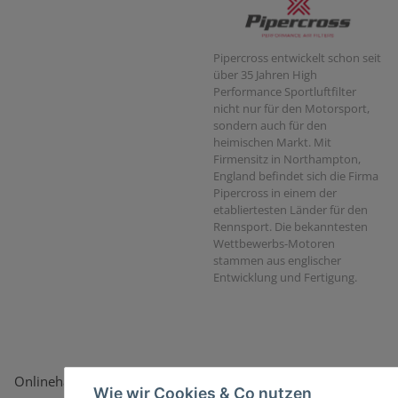
Pipercross entwickelt schon seit
über 35 Jahren High
Performance Sportluftfilter
nicht nur für den Motorsport,
sondern auch für den
heimischen Markt. Mit
Firmensitz in Northampton,
England befindet sich die Firma
Pipercross in einem der
etabliertesten Länder für den
Rennsport. Die bekanntesten
Wettbewerbs-Motoren
stammen aus englischer
Entwicklung und Fertigung.
Onlinehandel basiert auf Vertrauen:
Wie wir Cookies & Co nutzen