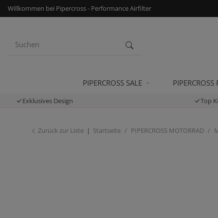
Willkommen bei Pipercross - Performance Airfilter
PIPERCROSS SALE
PIPERCROSS
Exklusives Design
Top K
Zurück zur Liste
Startseite
PIPERCROSS MOTORRAD
M