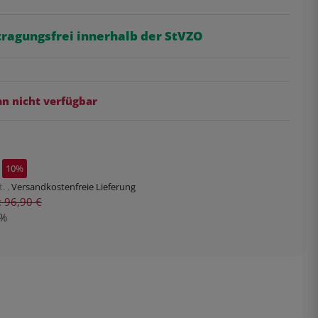
tragungsfrei innerhalb der StVZO
 nicht verfügbar
10%
. ,
Versandkostenfreie Lieferung
s: 96,90 €
%