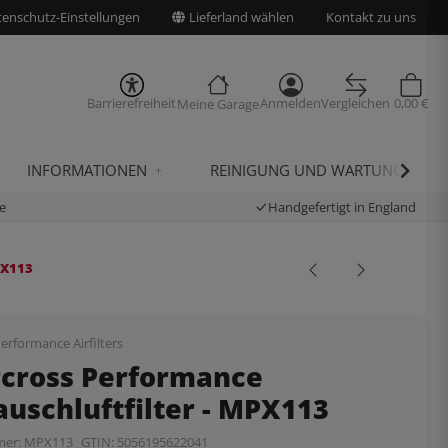
enschutz-Einstellungen
Lieferland wählen
Kontakt zu uns
Barrierefreiheit
Anmelden
Vergleichen
0,00 €
Meine Garage
INFORMATIONEN
REINIGUNG UND WARTUNG
e
Handgefertigt in England
PX113
erformance Airfilters
rcross Performance
uschluftfilter - MPX113
mer:
MPX113
GTIN:
5056195622041