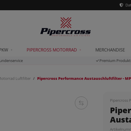
Dat
 PKW
PIPERCROSS MOTORRAD
MERCHANDISE
undenservice
Premium Produkt
otorrad Luftfilter
Pipercross Performance Austauschluftfilter - M
Pipercross P
Pipe
Austa
Artikelnum