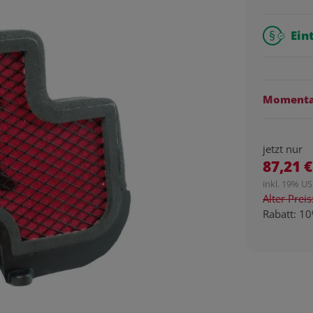
Ein
Momentan
jetzt nur
87,21 €
inkl. 19% USt
Alter Prei
Rabatt:
10