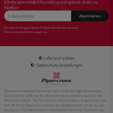
Erhalte spannende Infos und neue Angebote direkt ins
Postfach
Abonnieren
Newsletter Abonnieren
Mit dem Eintragen deiner E-Mail stimmst du unseren
Datenschutzbestimmungen
zu.
Lieferland wählen
Datenschutz-Einstellungen
Pipercross entwickelt schon seit über 35 Jahren High Performance
Sportluftfilter nicht nur für den Motorsport, sondern auch für den
heimischen Markt. Mit Firmensitz in Northampton, England befindet
sich die Firma Pipercross in einem der etabliertesten Länder für den
Rennsport. Die bekanntesten Wettbewerbs-Motoren stammen aus