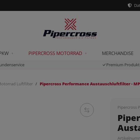
Dat
 PKW
PIPERCROSS MOTORRAD
MERCHANDISE
undenservice
Premium Produkt
otorrad Luftfilter
Pipercross Performance Austauschluftfilter - M
Pipercross P
Pipe
Austa
Artikelnum