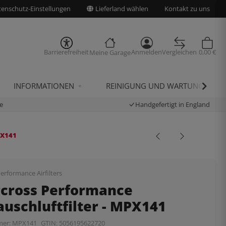
enschutz-Einstellungen
Lieferland wählen
Kontakt zu uns
Barrierefreiheit
Anmelden
Vergleichen
0,00 €
Meine Garage
INFORMATIONEN
REINIGUNG UND WARTUNG
e
Handgefertigt in England
PX141
erformance Airfilters
rcross Performance
uschluftfilter - MPX141
mer:
MPX141
GTIN:
5056195622720