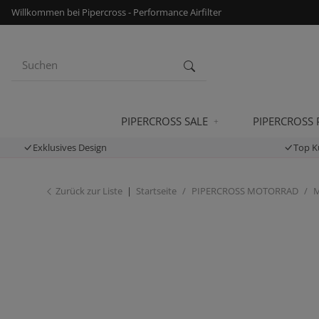
Willkommen bei Pipercross - Performance Airfilter
PIPERCROSS SALE
PIPERCROSS
Exklusives Design
Top K
Zurück zur Liste
Startseite
PIPERCROSS MOTORRAD
M