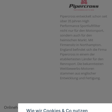
Pipercross entwickelt schon seit
über 35 Jahren High
Performance Sportluftfilter
nicht nur für den Motorsport,
sondern auch für den
heimischen Markt. Mit
Firmensitz in Northampton,
England befindet sich die Firma
Pipercross in einem der
etabliertesten Länder für den
Rennsport. Die bekanntesten
Wettbewerbs-Motoren
stammen aus englischer
Entwicklung und Fertigung.
Onlinehandel basiert auf Vertrauen:
Wie wir Cookies & Co nutzen