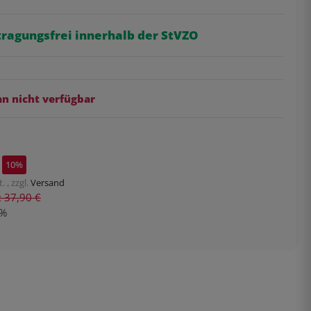
tragungsfrei innerhalb der StVZO
 nicht verfügbar
10%
. , zzgl.
Versand
s: 37,90 €
%