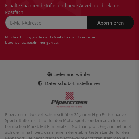
Erhalte spannende Infos und neue Angebote direkt ins
Postfach
Abonnieren
Newsletter Abonnieren
Mit dem Eintragen deiner E-Mail stimmst du unseren
Datenschutzbestimmungen
zu.
Lieferland wählen
Datenschutz-Einstellungen
Pipercross entwickelt schon seit über 35 Jahren High Performance
Sportluftfilter nicht nur für den Motorsport, sondern auch für den
heimischen Markt. Mit Firmensitz in Northampton, England befindet
sich die Firma Pipercross in einem der etabliertesten Länder für den
Rennsport. Die bekanntesten Wettbewerbs-Motoren stammen aus