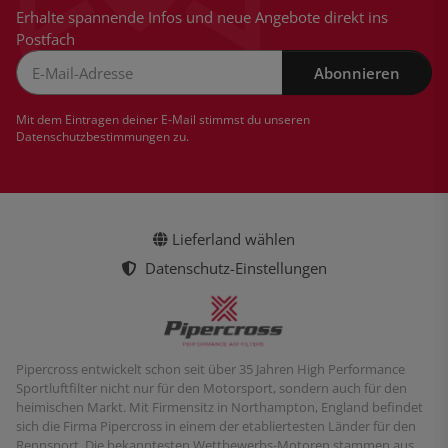
Erhalte spannende Infos und neue Angebote direkt ins
Postfach
Abonnieren
Newsletter Abonnieren
Mit dem Eintragen deiner E-Mail stimmst du unseren
Datenschutzbestimmungen
zu.
Lieferland wählen
Datenschutz-Einstellungen
Pipercross entwickelt schon seit über 35 Jahren High Performance
Sportluftfilter nicht nur für den Motorsport, sondern auch für den
heimischen Markt. Mit Firmensitz in Northampton, England befindet
sich die Firma Pipercross in einem der etabliertesten Länder für den
Rennsport. Die bekanntesten Wettbewerbs-Motoren stammen aus