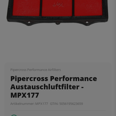
Pipercross Performance Airfilters
Pipercross Performance
Austauschluftfilter -
MPX177
Artikelnummer:
MPX177
GTIN:
5056195623659