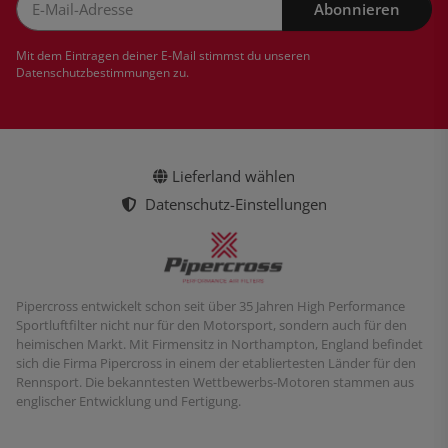
Abonnieren
Newsletter Abonnieren
Mit dem Eintragen deiner E-Mail stimmst du unseren
Datenschutzbestimmungen
zu.
Lieferland wählen
Datenschutz-Einstellungen
Pipercross entwickelt schon seit über 35 Jahren High Performance
Sportluftfilter nicht nur für den Motorsport, sondern auch für den
heimischen Markt. Mit Firmensitz in Northampton, England befindet
sich die Firma Pipercross in einem der etabliertesten Länder für den
Rennsport. Die bekanntesten Wettbewerbs-Motoren stammen aus
englischer Entwicklung und Fertigung.