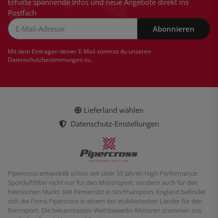
Erhalte spannende Infos und neue Angebote direkt ins
Postfach
Abonnieren
Newsletter Abonnieren
Mit dem Eintragen deiner E-Mail stimmst du unseren
Datenschutzbestimmungen
zu.
Lieferland wählen
Datenschutz-Einstellungen
Pipercross entwickelt schon seit über 35 Jahren High Performance
Sportluftfilter nicht nur für den Motorsport, sondern auch für den
heimischen Markt. Mit Firmensitz in Northampton, England befindet
sich die Firma Pipercross in einem der etabliertesten Länder für den
Rennsport. Die bekanntesten Wettbewerbs-Motoren stammen aus