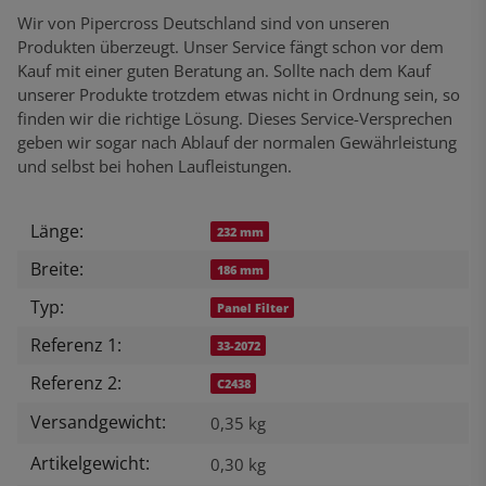
Wir von Pipercross Deutschland sind von unseren
Produkten überzeugt. Unser Service fängt schon vor dem
Kauf mit einer guten Beratung an. Sollte nach dem Kauf
unserer Produkte trotzdem etwas nicht in Ordnung sein, so
finden wir die richtige Lösung. Dieses Service-Versprechen
geben wir sogar nach Ablauf der normalen Gewährleistung
und selbst bei hohen Laufleistungen.
Länge:
Produkteigenschaft
Wert
232 mm
Breite:
186 mm
Typ:
Panel Filter
Referenz 1:
33-2072
Referenz 2:
C2438
Versandgewicht:
0,35 kg
Artikelgewicht:
0,30
kg