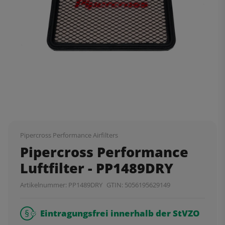
Pipercross Performance Airfilters
Pipercross Performance
Luftfilter - PP1489DRY
Artikelnummer:
PP1489DRY
GTIN:
5056195629149
Eintragungsfrei innerhalb der StVZO