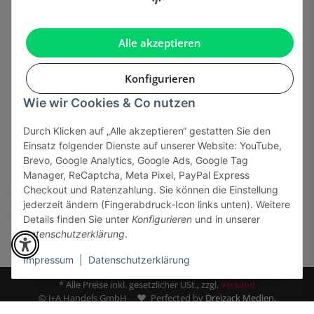
Gesetzliche Informationen
Alle akzeptieren
Konfigurieren
Wie wir Cookies & Co nutzen
Onlinehandel basiert auf Vertrauen:
Durch Klicken auf „Alle akzeptieren“ gestatten Sie den
Einsatz folgender Dienste auf unserer Website: YouTube,
Sicher bezahlen via:
Brevo, Google Analytics, Google Ads, Google Tag
Manager, ReCaptcha, Meta Pixel, PayPal Express
Checkout und Ratenzahlung. Sie können die Einstellung
jederzeit ändern (Fingerabdruck-Icon links unten). Weitere
Details finden Sie unter
Konfigurieren
und in unserer
Datenschutzerklärung
.
Impressum
|
Datenschutzerklärung
* Alle Preise inkl. gesetzlicher USt., zzgl.
Versand
© J+A Handels GmbH
Perfected by
Dreizack Medien.