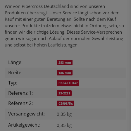
Wir von Pipercross Deutschland sind von unseren
Produkten überzeugt. Unser Service fängt schon vor dem
Kauf mit einer guten Beratung an. Sollte nach dem Kauf
unserer Produkte trotzdem etwas nicht in Ordnung sein, so
finden wir die richtige Lösung. Dieses Service-Versprechen
geben wir sogar nach Ablauf der normalen Gewährleistung
und selbst bei hohen Laufleistungen.
Länge:
Produkteigenschaft
Wert
283 mm
Breite:
186 mm
Typ:
Panel Filter
Referenz 1:
33-2221
Referenz 2:
C2998/5x
Versandgewicht:
0,35 kg
Artikelgewicht:
0,35
kg