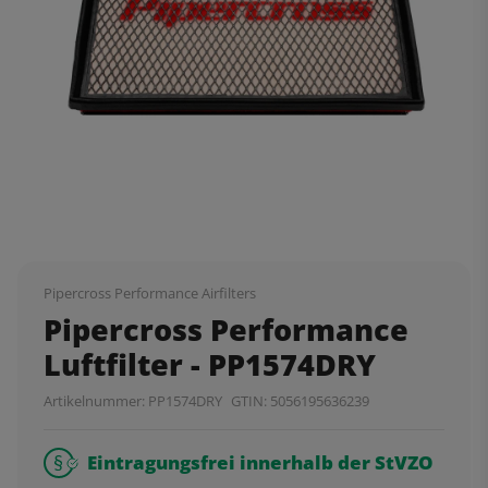
Pipercross Performance Airfilters
Pipercross Performance
Luftfilter - PP1574DRY
Artikelnummer:
PP1574DRY
GTIN:
5056195636239
Eintragungsfrei innerhalb der StVZO