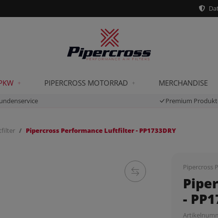
Dat
 PKW
PIPERCROSS MOTORRAD
MERCHANDISE
undenservice
Premium Produkt
filter
Pipercross Performance Luftfilter - PP1733DRY
Pipercross P
Piper
- PP
Artikelnum