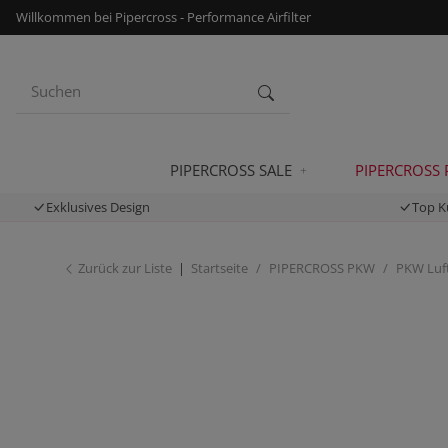
Willkommen bei Pipercross - Performance Airfilter
PIPERCROSS SALE
PIPERCROSS
Exklusives Design
Top K
Zurück zur Liste
Startseite
PIPERCROSS PKW
PKW Luft