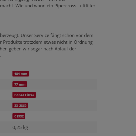
emacht. Wie und wann ein Pipercross Luftfilter
berzeugt. Unser Service fängt schon vor dem
er Produkte trotzdem etwas nicht in Ordnung
echen geben wir sogar nach Ablauf der
.
184 mm
77 mm
Panel Filter
33-2860
C1932
0,25 kg