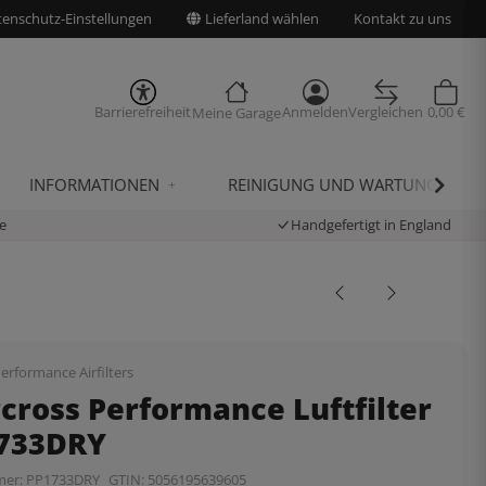
enschutz-Einstellungen
Lieferland wählen
Kontakt zu uns
Barrierefreiheit
Anmelden
Vergleichen
0,00 €
Meine Garage
INFORMATIONEN
REINIGUNG UND WARTUNG
e
Handgefertigt in England
erformance Airfilters
cross Performance Luftfilter
1733DRY
mer:
PP1733DRY
GTIN:
5056195639605