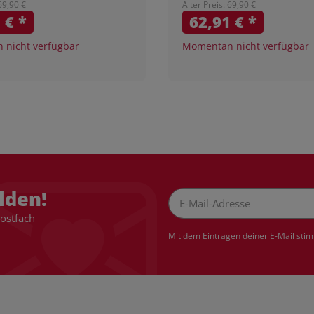
 69,90 €
Alter Preis: 69,90 €
1 €
*
62,91 €
*
nicht verfügbar
Momentan nicht verfügbar
lden!
Postfach
Newsletter Abonnieren
Mit dem Eintragen deiner E-Mail sti