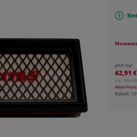
Ein
Momentan
jetzt nur
62,91 €
inkl. 19% USt
Alter Prei
Rabatt:
10