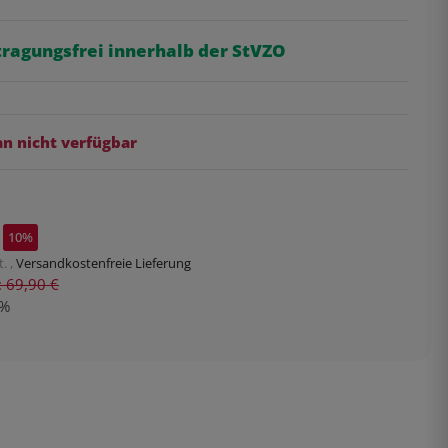
tragungsfrei innerhalb der StVZO
 nicht verfügbar
10%
. ,
Versandkostenfreie Lieferung
s: 69,90 €
%