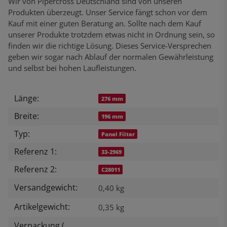
Wir von Pipercross Deutschland sind von unseren
Produkten überzeugt. Unser Service fängt schon vor dem
Kauf mit einer guten Beratung an. Sollte nach dem Kauf
unserer Produkte trotzdem etwas nicht in Ordnung sein, so
finden wir die richtige Lösung. Dieses Service-Versprechen
geben wir sogar nach Ablauf der normalen Gewährleistung
und selbst bei hohen Laufleistungen.
Länge:
Produkteigenschaft
Wert
276 mm
Breite:
196 mm
Typ:
Panel Filter
Referenz 1:
33-2969
Referenz 2:
C28011
Versandgewicht:
0,40 kg
Artikelgewicht:
0,35
kg
Verpackung (