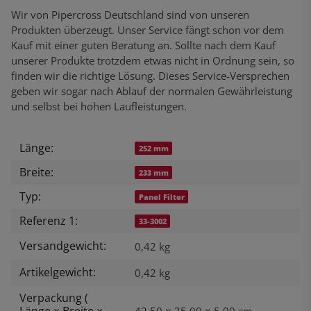
Wir von Pipercross Deutschland sind von unseren
Produkten überzeugt. Unser Service fängt schon vor dem
Kauf mit einer guten Beratung an. Sollte nach dem Kauf
unserer Produkte trotzdem etwas nicht in Ordnung sein, so
finden wir die richtige Lösung. Dieses Service-Versprechen
geben wir sogar nach Ablauf der normalen Gewährleistung
und selbst bei hohen Laufleistungen.
Länge:
Produkteigenschaft
Wert
252 mm
Breite:
233 mm
Typ:
Panel Filter
Referenz 1:
33-3002
Versandgewicht:
0,42 kg
Artikelgewicht:
0,42
kg
Verpackung (
Länge × Breite ×
42,50 × 25,00 × 5,00 cm