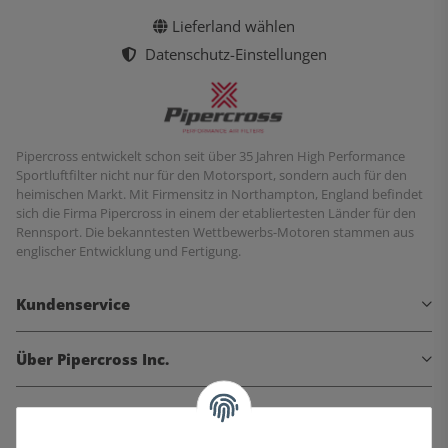
Lieferland wählen
Datenschutz-Einstellungen
Pipercross entwickelt schon seit über 35 Jahren High Performance
Sportluftfilter nicht nur für den Motorsport, sondern auch für den
heimischen Markt. Mit Firmensitz in Northampton, England befindet
sich die Firma Pipercross in einem der etabliertesten Länder für den
Rennsport. Die bekanntesten Wettbewerbs-Motoren stammen aus
englischer Entwicklung und Fertigung.
Kundenservice
Über Pipercross Inc.
Informationen