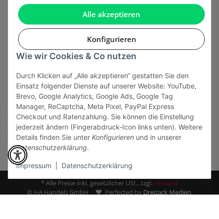
Gesetzliche Informationen
Alle akzeptieren
Konfigurieren
Wie wir Cookies & Co nutzen
Onlinehandel basiert auf Vertrauen:
Durch Klicken auf „Alle akzeptieren“ gestatten Sie den
Einsatz folgender Dienste auf unserer Website: YouTube,
Sicher bezahlen via:
Brevo, Google Analytics, Google Ads, Google Tag
Manager, ReCaptcha, Meta Pixel, PayPal Express
Checkout und Ratenzahlung. Sie können die Einstellung
jederzeit ändern (Fingerabdruck-Icon links unten). Weitere
Details finden Sie unter
Konfigurieren
und in unserer
Datenschutzerklärung
.
Impressum
|
Datenschutzerklärung
* Alle Preise inkl. gesetzlicher USt., zzgl.
Versand
© J+A Handels GmbH
Perfected by
Dreizack Medien.
Powered by
JTL-Shop