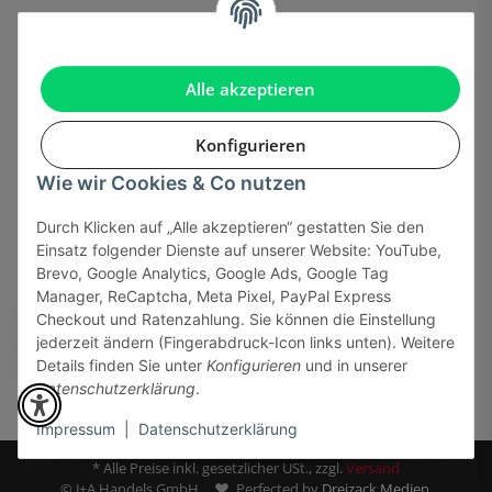
Informationen
Gesetzliche Informationen
Alle akzeptieren
Konfigurieren
Wie wir Cookies & Co nutzen
Onlinehandel basiert auf Vertrauen:
Durch Klicken auf „Alle akzeptieren“ gestatten Sie den
Einsatz folgender Dienste auf unserer Website: YouTube,
Sicher bezahlen via:
Brevo, Google Analytics, Google Ads, Google Tag
Manager, ReCaptcha, Meta Pixel, PayPal Express
Checkout und Ratenzahlung. Sie können die Einstellung
jederzeit ändern (Fingerabdruck-Icon links unten). Weitere
Details finden Sie unter
Konfigurieren
und in unserer
Datenschutzerklärung
.
Impressum
|
Datenschutzerklärung
* Alle Preise inkl. gesetzlicher USt., zzgl.
Versand
© J+A Handels GmbH
Perfected by
Dreizack Medien.