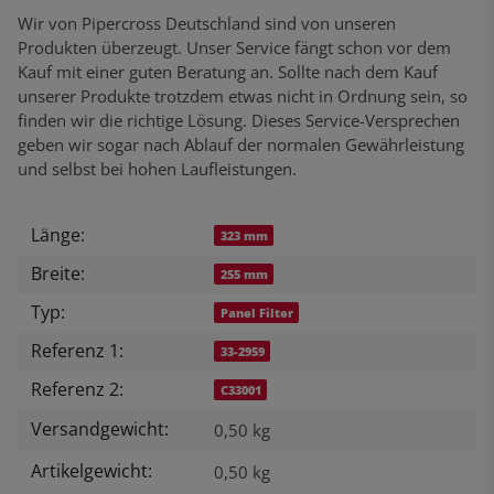
Wir von Pipercross Deutschland sind von unseren
Produkten überzeugt. Unser Service fängt schon vor dem
Kauf mit einer guten Beratung an. Sollte nach dem Kauf
unserer Produkte trotzdem etwas nicht in Ordnung sein, so
finden wir die richtige Lösung. Dieses Service-Versprechen
geben wir sogar nach Ablauf der normalen Gewährleistung
und selbst bei hohen Laufleistungen.
Länge:
Produkteigenschaft
Wert
323 mm
Breite:
255 mm
Typ:
Panel Filter
Referenz 1:
33-2959
Referenz 2:
C33001
Versandgewicht:
0,50 kg
Artikelgewicht:
0,50
kg