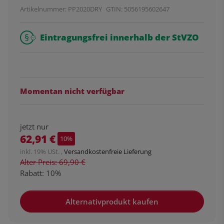
Artikelnummer:
PP2020DRY
GTIN:
5056195602647
Eintragungsfrei innerhalb der StVZO
Momentan nicht verfügbar
jetzt nur
62,91 €
10%
inkl. 19% USt. ,
Versandkostenfreie Lieferung
Alter Preis: 69,90 €
Rabatt:
10%
Alternativprodukt kaufen