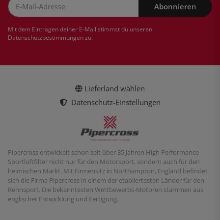
Abonnieren
Newsletter Abonnieren
Mit dem Eintragen deiner E-Mail stimmst du unseren
Datenschutzbestimmungen
zu.
Lieferland wählen
Datenschutz-Einstellungen
Pipercross entwickelt schon seit über 35 Jahren High Performance
Sportluftfilter nicht nur für den Motorsport, sondern auch für den
heimischen Markt. Mit Firmensitz in Northampton, England befindet
sich die Firma Pipercross in einem der etabliertesten Länder für den
Rennsport. Die bekanntesten Wettbewerbs-Motoren stammen aus
englischer Entwicklung und Fertigung.