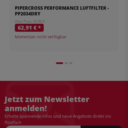
PIPERCROSS PERFORMANCE LUFTFILTER -
PP2034DRY
Alter Preis: 69,90 €
62,91 €
*
Momentan nicht verfügbar
Jetzt zum Newsletter
anmelden!
Erhalte spannende Infos und neue Angebote direkt ins
Postfach