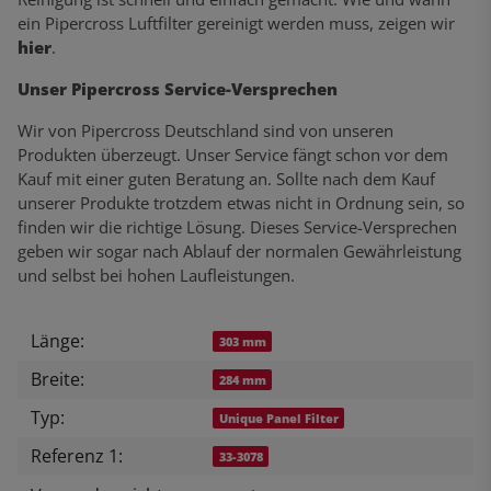
ein Pipercross Luftfilter gereinigt werden muss, zeigen wir
hier
.
Unser Pipercross Service-Versprechen
Wir von Pipercross Deutschland sind von unseren
Produkten überzeugt. Unser Service fängt schon vor dem
Kauf mit einer guten Beratung an. Sollte nach dem Kauf
unserer Produkte trotzdem etwas nicht in Ordnung sein, so
finden wir die richtige Lösung. Dieses Service-Versprechen
geben wir sogar nach Ablauf der normalen Gewährleistung
und selbst bei hohen Laufleistungen.
Länge:
Produkteigenschaft
Wert
303 mm
Breite:
284 mm
Typ:
Unique Panel Filter
Referenz 1:
33-3078