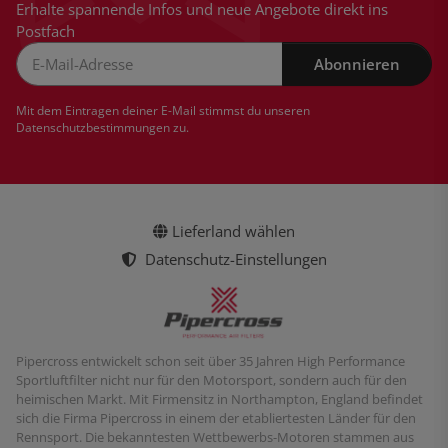
Erhalte spannende Infos und neue Angebote direkt ins
Postfach
Abonnieren
Newsletter Abonnieren
Mit dem Eintragen deiner E-Mail stimmst du unseren
Datenschutzbestimmungen
zu.
Lieferland wählen
Datenschutz-Einstellungen
Pipercross entwickelt schon seit über 35 Jahren High Performance
Sportluftfilter nicht nur für den Motorsport, sondern auch für den
heimischen Markt. Mit Firmensitz in Northampton, England befindet
sich die Firma Pipercross in einem der etabliertesten Länder für den
Rennsport. Die bekanntesten Wettbewerbs-Motoren stammen aus