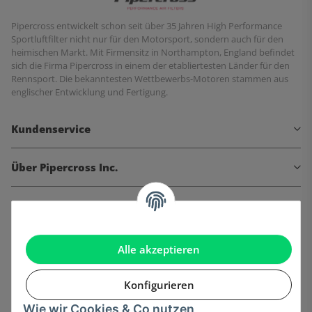
Pipercross entwickelt schon seit über 35 Jahren High Performance
Sportluftfilter nicht nur für den Motorsport, sondern auch für den
heimischen Markt. Mit Firmensitz in Northampton, England befindet
sich die Firma Pipercross in einem der etabliertesten Länder für den
Rennsport. Die bekanntesten Wettbewerbs-Motoren stammen aus
englischer Entwicklung und Fertigung.
Kundenservice
Über Pipercross Inc.
Informationen
Gesetzliche Informationen
Alle akzeptieren
Konfigurieren
Wie wir Cookies & Co nutzen