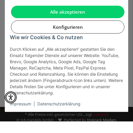
Gesetzliche Informationen
Alle akzeptieren
Konfigurieren
Wie wir Cookies & Co nutzen
Onlinehandel basiert auf Vertrauen:
Durch Klicken auf „Alle akzeptieren“ gestatten Sie den
Einsatz folgender Dienste auf unserer Website: YouTube,
Sicher bezahlen via:
Brevo, Google Analytics, Google Ads, Google Tag
Manager, ReCaptcha, Meta Pixel, PayPal Express
Checkout und Ratenzahlung. Sie können die Einstellung
jederzeit ändern (Fingerabdruck-Icon links unten). Weitere
Details finden Sie unter
Konfigurieren
und in unserer
Datenschutzerklärung
.
Impressum
|
Datenschutzerklärung
* Alle Preise inkl. gesetzlicher USt., zzgl.
Versand
© J+A Handels GmbH
Perfected by
Dreizack Medien.
Powered by
JTL-Shop