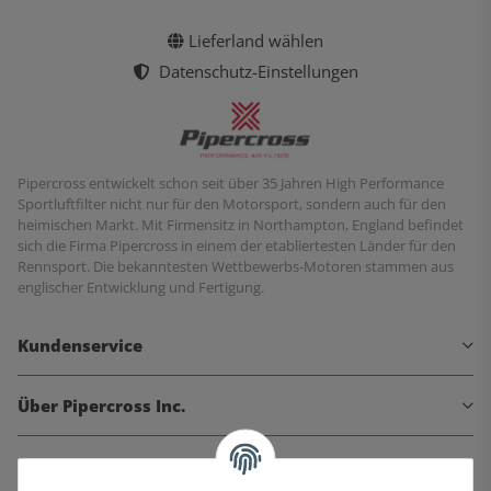
Lieferland wählen
Datenschutz-Einstellungen
Pipercross entwickelt schon seit über 35 Jahren High Performance
Sportluftfilter nicht nur für den Motorsport, sondern auch für den
heimischen Markt. Mit Firmensitz in Northampton, England befindet
sich die Firma Pipercross in einem der etabliertesten Länder für den
Rennsport. Die bekanntesten Wettbewerbs-Motoren stammen aus
englischer Entwicklung und Fertigung.
Kundenservice
Über Pipercross Inc.
Informationen