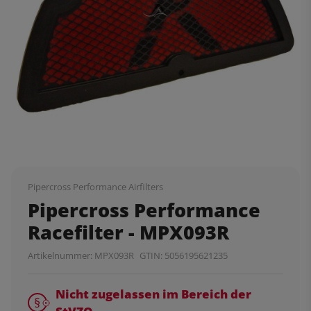
Pipercross Performance Airfilters
Pipercross Performance
Racefilter - MPX093R
Artikelnummer:
MPX093R
GTIN:
5056195621235
Nicht zugelassen im Bereich der