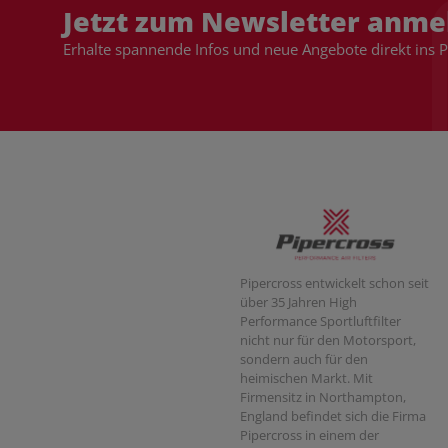
Jetzt zum Newsletter anme
Erhalte spannende Infos und neue Angebote direkt ins 
Pipercross entwickelt schon seit
über 35 Jahren High
Performance Sportluftfilter
nicht nur für den Motorsport,
sondern auch für den
heimischen Markt. Mit
Firmensitz in Northampton,
England befindet sich die Firma
Pipercross in einem der