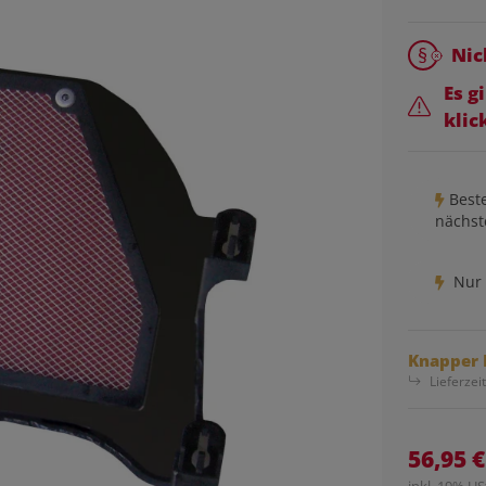
Nic
Es g
klic
Beste
nächst
Nur 
Knapper 
Lieferzei
56,95 €
inkl. 19% USt