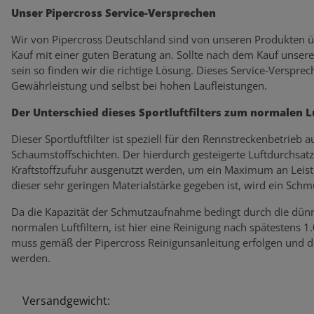
Unser Pipercross Service-Versprechen
Wir von Pipercross Deutschland sind von unseren Produkten ü
Kauf mit einer guten Beratung an. Sollte nach dem Kauf unser
sein so finden wir die richtige Lösung. Dieses Service-Verspr
Gewährleistung und selbst bei hohen Laufleistungen.
Der Unterschied dieses Sportluftfilters zum normalen Lu
Dieser Sportluftfilter ist speziell für den Rennstreckenbetrieb
Schaumstoffschichten. Der hierdurch gesteigerte Luftdurchsatz
Kraftstoffzufuhr ausgenutzt werden, um ein Maximum an Leistun
dieser sehr geringen Materialstärke gegeben ist, wird ein Sch
Da die Kapazität der Schmutzaufnahme bedingt durch die dünne
normalen Luftfiltern, ist hier eine Reinigung nach spätestens 1
muss gemäß der Pipercross Reinigunsanleitung erfolgen und de
werden.
Versandgewicht:
Produkteigenschaft
Wert