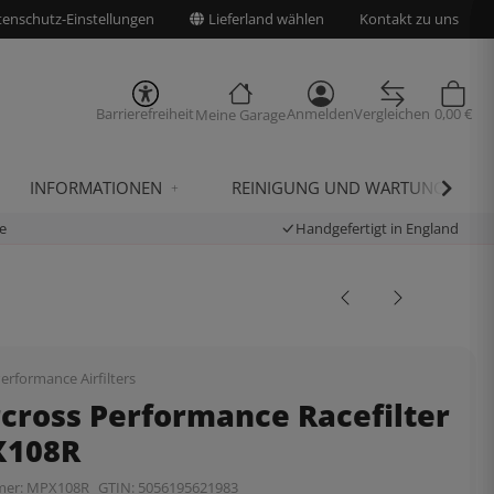
enschutz-Einstellungen
Lieferland wählen
Kontakt zu uns
Barrierefreiheit
Anmelden
Vergleichen
0,00 €
Meine Garage
INFORMATIONEN
REINIGUNG UND WARTUNG
e
Handgefertigt in England
erformance Airfilters
rcross Performance Racefilter
X108R
mer:
MPX108R
GTIN:
5056195621983