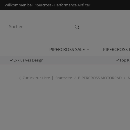
Willkommen bei Pipercross - Performance Airfilter
PIPERCROSS SALE
PIPERCROSS
Exklusives Design
Top K
Zurück zur Liste
Startseite
PIPERCROSS MOTORRAD
M