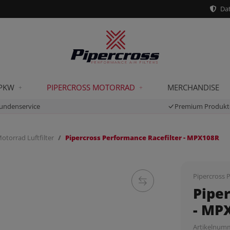
Dat
 PKW
PIPERCROSS MOTORRAD
MERCHANDISE
undenservice
Premium Produkt
otorrad Luftfilter
Pipercross Performance Racefilter - MPX108R
Pipercross P
Pipe
- MP
Artikelnum