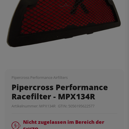
Pipercross Performance Airfilters
Pipercross Performance
Racefilter - MPX134R
Artikelnummer:
MPX134R
GTIN:
5056195622577
Nicht zugelassen im Bereich der