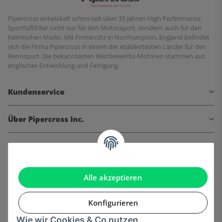
Pipercross entwickelt schon seit über 35 Jahren High Performance
Sportluftfilter nicht nur für den Motorsport, sondern auch für den
heimischen Markt. Mit Firmensitz in Northampton, England befindet
sich die Firma Pipercross in einem der etabliertesten Länder für den
Rennsport. Die bekanntesten Wettbewerbs-Motoren stammen aus
englischer Entwicklung und Fertigung.
Kundenservice
Über Pipercross Inc.
Informationen
Gesetzliche Informationen
Alle akzeptieren
Konfigurieren
Wie wir Cookies & Co nutzen