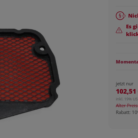
Nic
Es g
klic
Momentan
jetzt nur
102,51
inkl. 19% USt
Alter Prei
Rabatt:
10