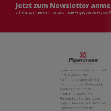
Jetzt zum Newsletter anme
Erhalte spannende Infos und neue Angebote direkt ins 
Pipercross entwickelt schon seit
über 35 Jahren High
Performance Sportluftfilter
nicht nur für den Motorsport,
sondern auch für den
heimischen Markt. Mit
Firmensitz in Northampton,
England befindet sich die Firma
Pipercross in einem der