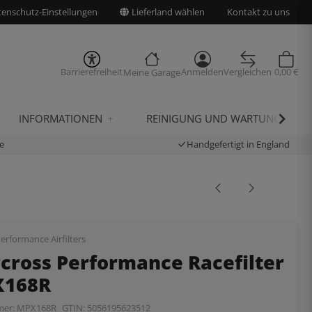
enschutz-Einstellungen
Lieferland wählen
Kontakt zu uns
Barrierefreiheit
Anmelden
Vergleichen
0,00 €
Meine Garage
INFORMATIONEN
REINIGUNG UND WARTUNG
e
Handgefertigt in England
erformance Airfilters
rcross Performance Racefilter
X168R
mer:
MPX168R
GTIN:
5056195623512