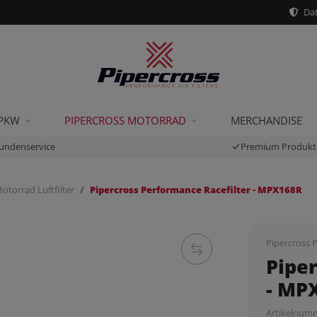
Dat
 PKW
PIPERCROSS MOTORRAD
MERCHANDISE
undenservice
Premium Produkt
otorrad Luftfilter
Pipercross Performance Racefilter - MPX168R
Pipercross P
Pipe
- MP
Artikelnum