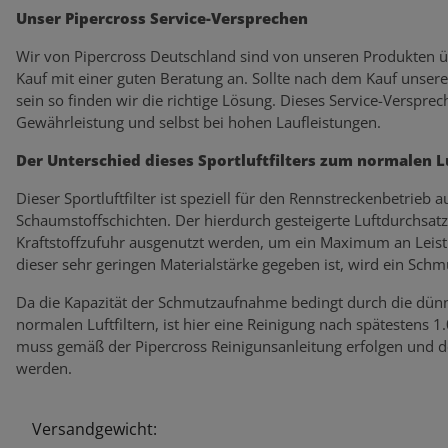
Unser Pipercross Service-Versprechen
Wir von Pipercross Deutschland sind von unseren Produkten ü
Kauf mit einer guten Beratung an. Sollte nach dem Kauf unser
sein so finden wir die richtige Lösung. Dieses Service-Verspr
Gewährleistung und selbst bei hohen Laufleistungen.
Der Unterschied dieses Sportluftfilters zum normalen Lu
Dieser Sportluftfilter ist speziell für den Rennstreckenbetrieb
Schaumstoffschichten. Der hierdurch gesteigerte Luftdurchsatz
Kraftstoffzufuhr ausgenutzt werden, um ein Maximum an Leistun
dieser sehr geringen Materialstärke gegeben ist, wird ein Sch
Da die Kapazität der Schmutzaufnahme bedingt durch die dünne
normalen Luftfiltern, ist hier eine Reinigung nach spätestens 1
muss gemäß der Pipercross Reinigunsanleitung erfolgen und de
werden.
Versandgewicht:
Produkteigenschaft
Wert