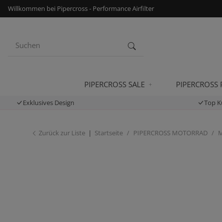
Willkommen bei Pipercross - Performance Airfilter
PIPERCROSS SALE
PIPERCROSS
Exklusives Design
Top K
Zurück zur Liste
Startseite
PIPERCROSS MOTORRAD
M