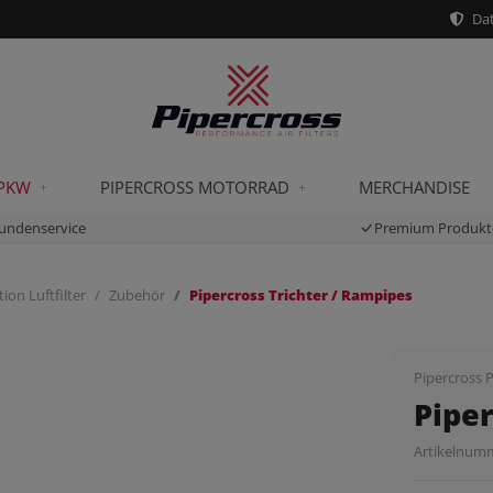
Dat
 PKW
PIPERCROSS MOTORRAD
MERCHANDISE
undenservice
Premium Produkt
ion Luftfilter
Zubehör
Pipercross Trichter / Rampipes
Pipercross P
Piper
Artikelnum