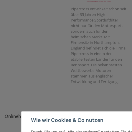
Pipercross entwickelt schon seit
über 35 Jahren High
Performance Sportluftfilter
nicht nur für den Motorsport,
sondern auch für den
heimischen Markt. Mit
Firmensitz in Northampton,
England befindet sich die Firma
Pipercross in einem der
etabliertesten Länder für den
Rennsport. Die bekanntesten
Wettbewerbs-Motoren
stammen aus englischer
Entwicklung und Fertigung.
Onlinehandel basiert auf Vertrauen:
Wie wir Cookies & Co nutzen
Durch Klicken auf „Alle akzeptieren“ gestatten Sie 