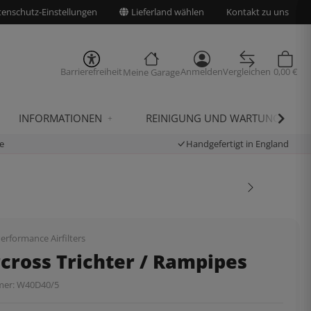
enschutz-Einstellungen
Lieferland wählen
Kontakt zu uns
Barrierefreiheit
Anmelden
Vergleichen
0,00 €
Meine Garage
INFORMATIONEN
REINIGUNG UND WARTUNG
e
Handgefertigt in England
erformance Airfilters
cross Trichter / Rampipes
mer:
W40D40/5