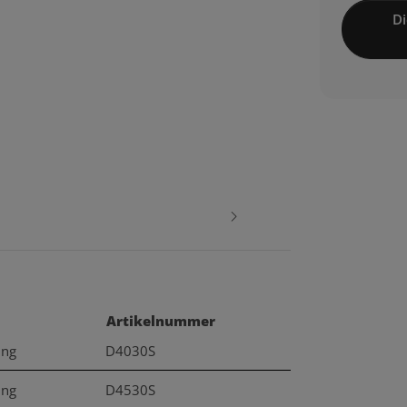
Di
Artikelnummer
ung
D4030S
ung
D4530S