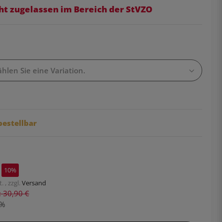
ht zugelassen im Bereich der StVZO
ählen Sie eine Variation.
bestellbar
10%
. , zzgl.
Versand
s: 30,90 €
%