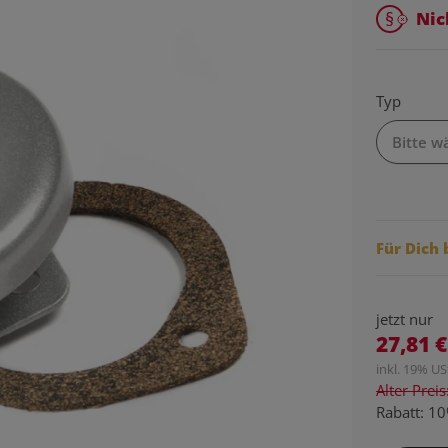
Nic
Typ
Bitte w
Für Dich 
jetzt nur
27,81 €
inkl. 19% USt
Alter Prei
Rabatt:
10