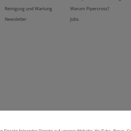
Reinigung und Wartung
Warum Pipercross?
Newsletter
Jobs
den Einsatz folgender Dienste auf unserer Website: YouTube, Brevo, G