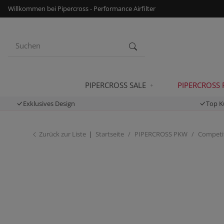
Willkommen bei Pipercross - Performance Airfilter
PIPERCROSS SALE
PIPERCROSS
Exklusives Design
Top K
Zurück zur Liste
Startseite
PIPERCROSS PKW
Competit