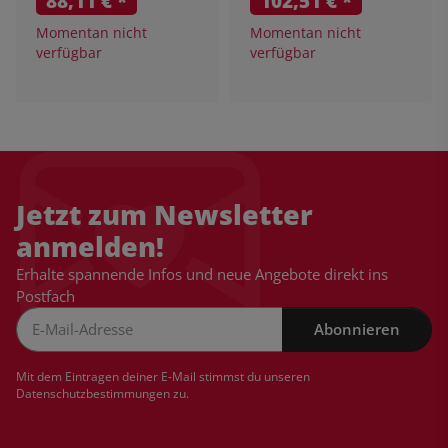
88,11 €
*
102,51 €
*
Momentan nicht
Momentan nicht
verfügbar
verfügbar
Jetzt zum Newsletter
anmelden!
Erhalte spannende Infos und neue Angebote direkt ins
Postfach
Abonnieren
Newsletter Abonnieren
Mit dem Eintragen deiner E-Mail stimmst du unseren
Datenschutzbestimmungen
zu.