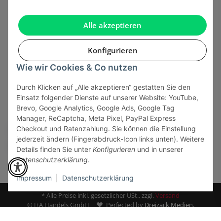
Gesetzliche Informationen
Alle akzeptieren
Konfigurieren
Wie wir Cookies & Co nutzen
Onlinehandel basiert auf Vertrauen:
Durch Klicken auf „Alle akzeptieren“ gestatten Sie den
Einsatz folgender Dienste auf unserer Website: YouTube,
Sicher bezahlen via:
Brevo, Google Analytics, Google Ads, Google Tag
Manager, ReCaptcha, Meta Pixel, PayPal Express
Checkout und Ratenzahlung. Sie können die Einstellung
jederzeit ändern (Fingerabdruck-Icon links unten). Weitere
Details finden Sie unter
Konfigurieren
und in unserer
Datenschutzerklärung
.
Impressum
|
Datenschutzerklärung
* Alle Preise inkl. gesetzlicher USt., zzgl.
Versand
© J+A Handels GmbH
Perfected by
Dreizack Medien.