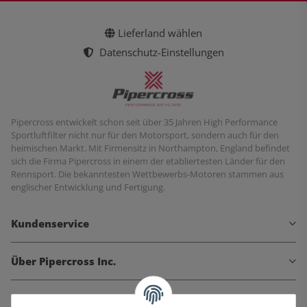
Lieferland wählen
Datenschutz-Einstellungen
Pipercross entwickelt schon seit über 35 Jahren High Performance
Sportluftfilter nicht nur für den Motorsport, sondern auch für den
heimischen Markt. Mit Firmensitz in Northampton, England befindet
sich die Firma Pipercross in einem der etabliertesten Länder für den
Rennsport. Die bekanntesten Wettbewerbs-Motoren stammen aus
englischer Entwicklung und Fertigung.
Kundenservice
Über Pipercross Inc.
Informationen