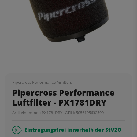
Pipercross Performance Airfilters
Pipercross Performance
Luftfilter - PX1781DRY
Artikelnummer:
PX1781DRY
GTIN:
5056195632590
Eintragungsfrei innerhalb der StVZO