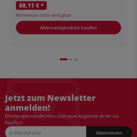
88,11 €
*
Momentan nicht verfügbar
Alternativprodukt kaufen
Jetzt zum Newsletter
anmelden!
Erhalte spannende Infos und neue Angebote direkt ins
Postfach
Abonnieren