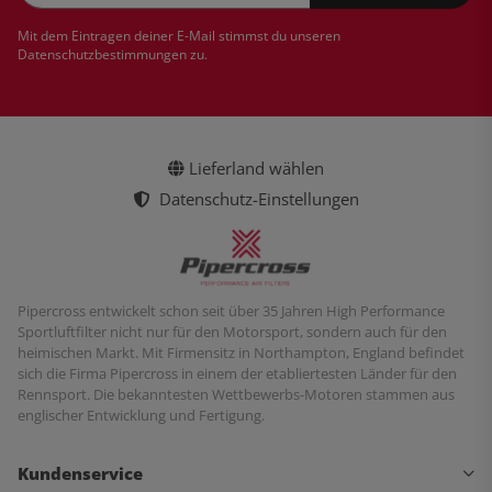
Newsletter Abonnieren
Mit dem Eintragen deiner E-Mail stimmst du unseren
Datenschutzbestimmungen
zu.
Lieferland wählen
Datenschutz-Einstellungen
Pipercross entwickelt schon seit über 35 Jahren High Performance
Sportluftfilter nicht nur für den Motorsport, sondern auch für den
heimischen Markt. Mit Firmensitz in Northampton, England befindet
sich die Firma Pipercross in einem der etabliertesten Länder für den
Rennsport. Die bekanntesten Wettbewerbs-Motoren stammen aus
englischer Entwicklung und Fertigung.
Kundenservice