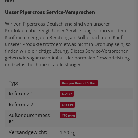
hier
.
Unser Pipercross Service-Versprechen
Wir von Pipercross Deutschland sind von unseren
Produkten überzeugt. Unser Service fängt schon vor dem
Kauf mit einer guten Beratung an. Sollte nach dem Kauf
unserer Produkte trotzdem etwas nicht in Ordnung sein, so
finden wir die richtige Lösung. Dieses Service-Versprechen
geben wir sogar nach Ablauf der normalen Gewährleistung
und selbst bei hohen Laufleistungen.
Typ:
Produkteigenschaft
Wert
Unique Round Filter
Referenz 1:
E-2022
Referenz 2:
C18114
Außendurchmess
170 mm
er:
Versandgewicht:
1,50 kg