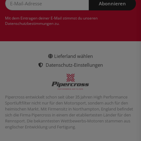
Abonnieren
Newsletter Abonnieren
Mit dem Eintragen deiner E-Mail stimmst du unseren
Datenschutzbestimmungen
zu.
Lieferland wählen
Datenschutz-Einstellungen
Pipercross entwickelt schon seit über 35 Jahren High Performance
Sportluftfilter nicht nur für den Motorsport, sondern auch für den
heimischen Markt. Mit Firmensitz in Northampton, England befindet
sich die Firma Pipercross in einem der etabliertesten Länder für den
Rennsport. Die bekanntesten Wettbewerbs-Motoren stammen aus
englischer Entwicklung und Fertigung.