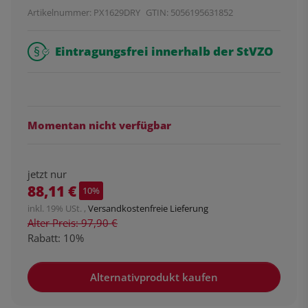
Artikelnummer:
PX1629DRY
GTIN:
5056195631852
Eintragungsfrei innerhalb der StVZO
Momentan nicht verfügbar
jetzt nur
88,11 €
10%
inkl. 19% USt. ,
Versandkostenfreie Lieferung
Alter Preis: 97,90 €
Rabatt:
10%
Alternativprodukt kaufen