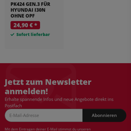
PK424 GEN.3 FÜR
HYUNDAI I30N
OHNE OPF
24,90 €
*
Sofort lieferbar
Jetzt zum Newsletter
anmelden!
Erhalte spannende Infos und neue Angebote direkt ins
Postfach
Abonnieren
Newsletter Abonnieren
Mit dem Eintragen deiner E-Mail stimmst du unseren