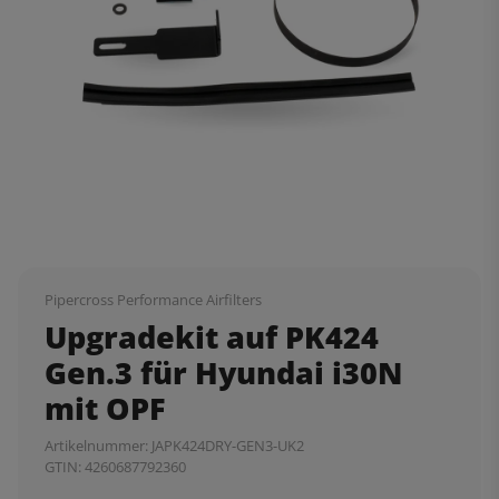
Pipercross Performance Airfilters
Upgradekit auf PK424
Gen.3 für Hyundai i30N
mit OPF
Artikelnummer:
JAPK424DRY-GEN3-UK2
GTIN:
4260687792360