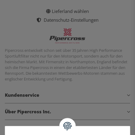
Lieferland wählen
Datenschutz-Einstellungen
Pipercross entwickelt schon seit über 35 Jahren High Performance
Sportluftfilter nicht nur für den Motorsport, sondern auch für den
heimischen Markt. Mit Firmensitz in Northampton, England befindet
sich die Firma Pipercross in einem der etabliertesten Länder für den
Rennsport. Die bekanntesten Wettbewerbs-Motoren stammen aus
englischer Entwicklung und Fertigung.
Kundenservice
Über Pipercross Inc.
Informationen