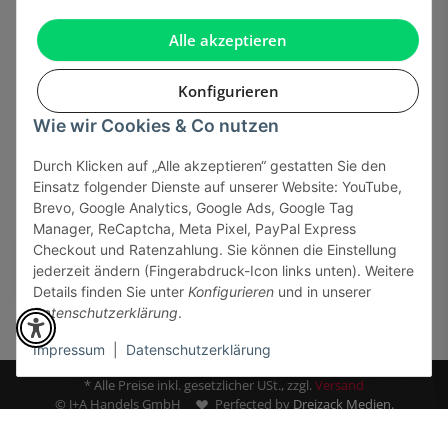
Gesetzliche Informationen
Alle akzeptieren
Konfigurieren
Wie wir Cookies & Co nutzen
Onlinehandel basiert auf Vertrauen:
Durch Klicken auf „Alle akzeptieren“ gestatten Sie den
Einsatz folgender Dienste auf unserer Website: YouTube,
Sicher bezahlen via:
Brevo, Google Analytics, Google Ads, Google Tag
Manager, ReCaptcha, Meta Pixel, PayPal Express
Checkout und Ratenzahlung. Sie können die Einstellung
jederzeit ändern (Fingerabdruck-Icon links unten). Weitere
Details finden Sie unter
Konfigurieren
und in unserer
Datenschutzerklärung
.
Impressum
|
Datenschutzerklärung
* Alle Preise inkl. gesetzlicher USt., zzgl.
Versand
© J+A Handels GmbH
Perfected by
Dreizack Medien.
Fresh Air Junkie T-Shirt
Powered by
JTL-Shop