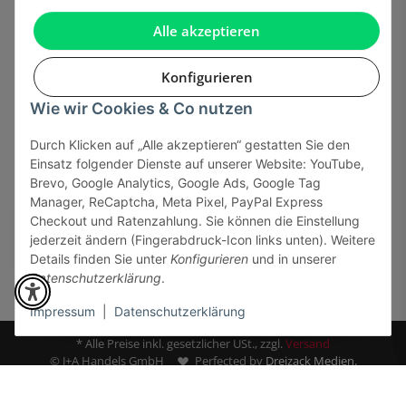
Gesetzliche Informationen
Alle akzeptieren
Konfigurieren
Wie wir Cookies & Co nutzen
Onlinehandel basiert auf Vertrauen:
Durch Klicken auf „Alle akzeptieren“ gestatten Sie den
Einsatz folgender Dienste auf unserer Website: YouTube,
Sicher bezahlen via:
Brevo, Google Analytics, Google Ads, Google Tag
Manager, ReCaptcha, Meta Pixel, PayPal Express
Checkout und Ratenzahlung. Sie können die Einstellung
jederzeit ändern (Fingerabdruck-Icon links unten). Weitere
Details finden Sie unter
Konfigurieren
und in unserer
Datenschutzerklärung
.
Impressum
|
Datenschutzerklärung
* Alle Preise inkl. gesetzlicher USt., zzgl.
Versand
© J+A Handels GmbH
Perfected by
Dreizack Medien.
Miami Boost T-Shirt
Powered by
JTL-Shop