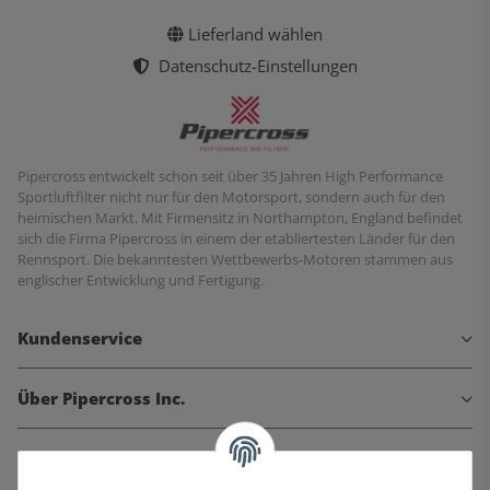
Lieferland wählen
Datenschutz-Einstellungen
Pipercross entwickelt schon seit über 35 Jahren High Performance
Sportluftfilter nicht nur für den Motorsport, sondern auch für den
heimischen Markt. Mit Firmensitz in Northampton, England befindet
sich die Firma Pipercross in einem der etabliertesten Länder für den
Rennsport. Die bekanntesten Wettbewerbs-Motoren stammen aus
englischer Entwicklung und Fertigung.
Kundenservice
Über Pipercross Inc.
Informationen