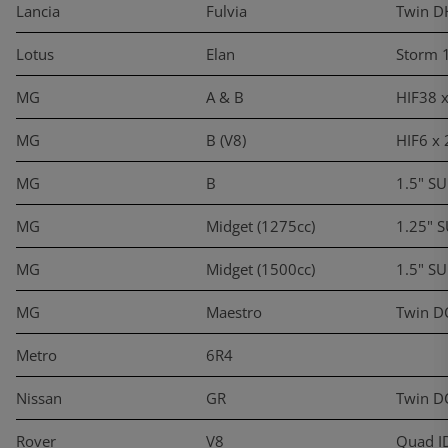
Lancia
Fulvia
Twin D
Lotus
Elan
Storm 
MG
A & B
HIF38 x
MG
B (V8)
HIF6 x 
MG
B
1.5" SU
MG
Midget (1275cc)
1.25" 
MG
Midget (1500cc)
1.5" S
MG
Maestro
Twin D
Metro
6R4
Nissan
GR
Twin D
Rover
V8
Quad I