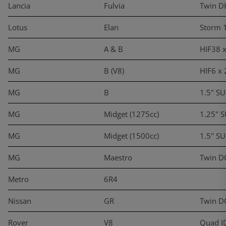
Lancia
Fulvia
Twin D
Lotus
Elan
Storm 
MG
A & B
HIF38 x
MG
B (V8)
HIF6 x 
MG
B
1.5" SU
MG
Midget (1275cc)
1.25" 
MG
Midget (1500cc)
1.5" S
MG
Maestro
Twin D
Metro
6R4
Nissan
GR
Twin D
Rover
V8
Quad I